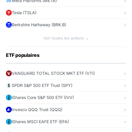
Meta Platforms (META)
Tesla (TSLA)
Berkshire Hathaway (BRK.B)
Voir toutes les actions →
ETF populaires
VANGUARD TOTAL STOCK MKT ETF (VTI)
SPDR S&P 500 ETF Trust (SPY)
iShares Core S&P 500 ETF (IVV)
Invesco QQQ Trust (QQQ)
iShares MSCI EAFE ETF (EFA)