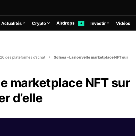
Airdrops
Actualités
Crypto
Investir
Vidéos
✦
26 des plateformes d’achat
Solsea – La nouvelle marketplace NFT sur
le marketplace NFT sur
er d’elle