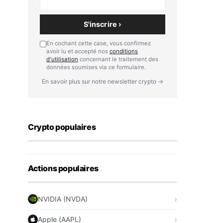
S'inscrire ›
En cochant cette case, vous confirmez
avoir lu et accepté nos
conditions
d'utilisation
concernant le traitement des
données soumises via ce formulaire.
En savoir plus sur notre newsletter crypto →
Crypto populaires
Actions populaires
NVIDIA (NVDA)
Apple (AAPL)