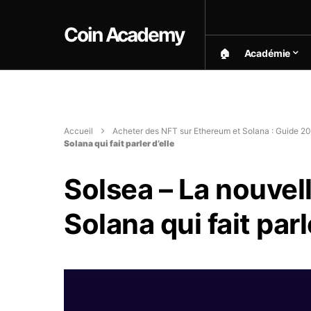
Coin Academy
🏠︎
Académie
Accueil
Acheter des NFT sur Ethereum et Solana : Guide 20
Solana qui fait parler d’elle
Solsea – La nouvel
Solana qui fait parl