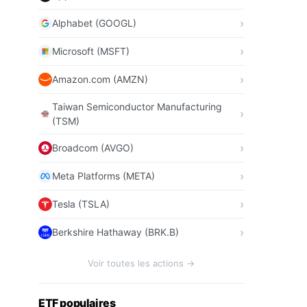
Alphabet (GOOGL)
Microsoft (MSFT)
Amazon.com (AMZN)
Taiwan Semiconductor Manufacturing
(TSM)
Broadcom (AVGO)
Meta Platforms (META)
Tesla (TSLA)
Berkshire Hathaway (BRK.B)
Voir toutes les actions →
ETF populaires