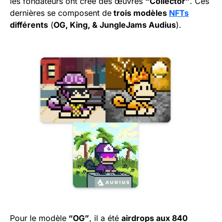
les fondateurs ont créé des œuvres
“Collector”
. Ces
dernières se composent de
trois modèles
NFTs
différents
(
OG, King, & JungleJams Audius
).
Pour le modèle
“OG”
, il a été
airdrops aux 840