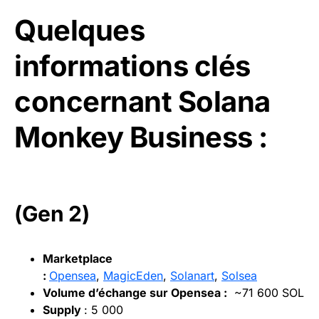
Quelques
informations clés
concernant Solana
Monkey Business :
(Gen 2)
Marketplace
:
Opensea
,
MagicEden
,
Solanart
,
Solsea
Volume d’échange sur Opensea :
~71 600 SOL
Supply
: 5 000