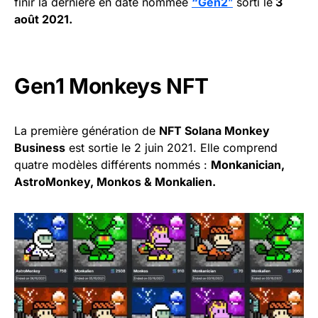
finir la dernière en date nommée
“Gen2
“
sorti le
3
août 2021.
Gen1 Monkeys NFT
La première génération de
NFT Solana Monkey
Business
est sortie le 2 juin 2021. Elle comprend
quatre modèles différents nommés :
Monkanician,
AstroMonkey, Monkos & Monkalien.