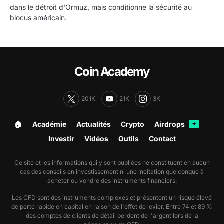
dans le détroit d'Ormuz, mais conditionne la sécurité au
blocus américain.
Coin Academy
201K
21K
3K
🏠︎
Académie
Actualités
Crypto
Airdrops
✦
Investir
Vidéos
Outils
Contact
Ce site et les informations qui y sont publiées ne constituent en aucun
cas des conseils en investissement ni une incitation quelconque à
acheter ou vendre des instruments financiers.
Les CFD sont des instruments complexes et présentent un risque élevé
de perte rapide en capital en raison de l'effet de levier. Entre 74 et 89 %
des comptes de clients de détail perdent de l'argent lors de la