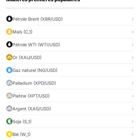
Pétrole Brent (XBR/USD)
Maïs (C_1)
Pétrole WTI (WTI/USD)
Or (XAU/USD)
Gaz naturel (NG/USD)
Palladium (XPD/USD)
Platine (XPT/USD)
Argent (XAG/USD)
Soja (S_1)
Blé (W_1)