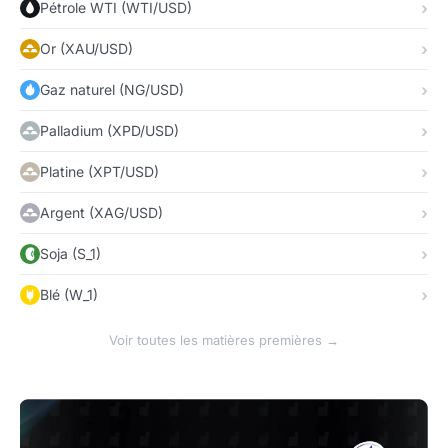
Pétrole WTI (WTI/USD)
Or (XAU/USD)
Gaz naturel (NG/USD)
Palladium (XPD/USD)
Platine (XPT/USD)
Argent (XAG/USD)
Soja (S_1)
Blé (W_1)
Voir toutes les matières premières →