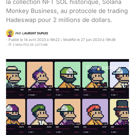
la collection NFT SOL historique, Solana
Monkey Business, au protocole de trading
Hadeswap pour 2 millions de dollars.
PAR
LAURENT DUPUIS
Publié le 14 avril 2023 à 16h22
Modifié le 27 juin 2023 à 19h38
•
2 MINUTES DE LECTURE