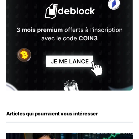
Articles qui pourraient vous intéresser
Emploi américain : 23 000 postes détruits en juillet, les 