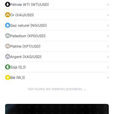
Pétrole WTI (WTI/USD)
Or (XAU/USD)
Gaz naturel (NG/USD)
Palladium (XPD/USD)
Platine (XPT/USD)
Argent (XAG/USD)
Soja (S_1)
Blé (W_1)
Voir toutes les matières premières →