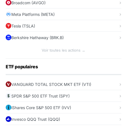
Broadcom (AVGO)
Meta Platforms (META)
Tesla (TSLA)
Berkshire Hathaway (BRK.B)
Voir toutes les actions →
ETF populaires
VANGUARD TOTAL STOCK MKT ETF (VTI)
SPDR S&P 500 ETF Trust (SPY)
iShares Core S&P 500 ETF (IVV)
Invesco QQQ Trust (QQQ)