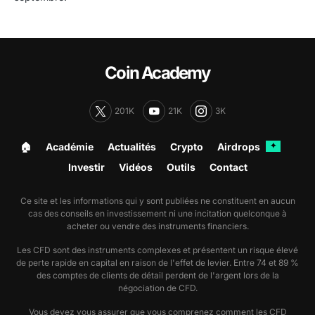
Coin Academy
201K
21K
3K
🏠︎
Académie
Actualités
Crypto
Airdrops
✦
Investir
Vidéos
Outils
Contact
Ce site et les informations qui y sont publiées ne constituent en aucun
cas des conseils en investissement ni une incitation quelconque à
acheter ou vendre des instruments financiers.
Les CFD sont des instruments complexes et présentent un risque élevé
de perte rapide en capital en raison de l'effet de levier. Entre 74 et 89 %
des comptes de clients de détail perdent de l'argent lors de la
négociation de CFD.
Vous devez vous assurer que vous comprenez comment les CFD