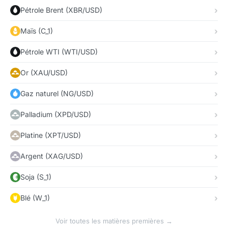
Pétrole Brent (XBR/USD)
Maïs (C_1)
Pétrole WTI (WTI/USD)
Or (XAU/USD)
Gaz naturel (NG/USD)
Palladium (XPD/USD)
Platine (XPT/USD)
Argent (XAG/USD)
Soja (S_1)
Blé (W_1)
Voir toutes les matières premières →