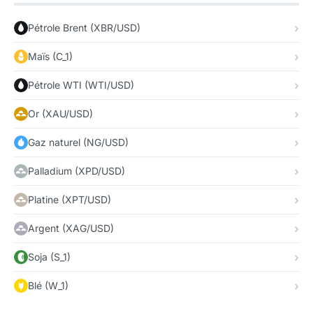
Pétrole Brent (XBR/USD)
Maïs (C_1)
Pétrole WTI (WTI/USD)
Or (XAU/USD)
Gaz naturel (NG/USD)
Palladium (XPD/USD)
Platine (XPT/USD)
Argent (XAG/USD)
Soja (S_1)
Blé (W_1)