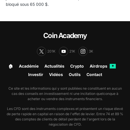
bloqué sous 65 000 $.
Coin Academy
201K
21K
3K
🏠︎
Académie
Actualités
Crypto
Airdrops
✦
Investir
Vidéos
Outils
Contact
Ce site et les informations qui y sont publiées ne constituent en aucun
cas des conseils en investissement ni une incitation quelconque à
acheter ou vendre des instruments financiers.
Les CFD sont des instruments complexes et présentent un risque élevé
de perte rapide en capital en raison de l'effet de levier. Entre 74 et 89 %
des comptes de clients de détail perdent de l'argent lors de la
négociation de CFD.