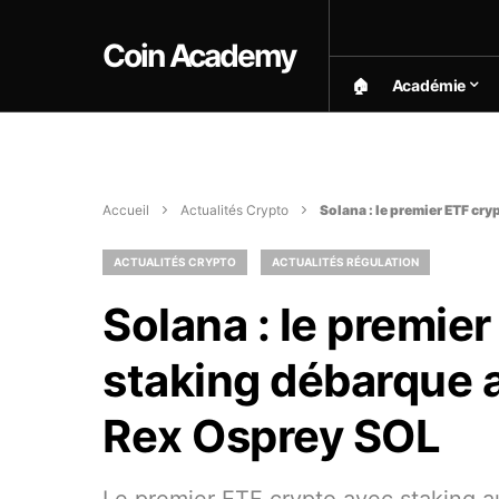
Coin Academy
🏠︎
Académie
Accueil
Actualités Crypto
Solana : le premier ETF cr
ACTUALITÉS CRYPTO
ACTUALITÉS RÉGULATION
Solana : le premie
staking débarque a
Rex Osprey SOL