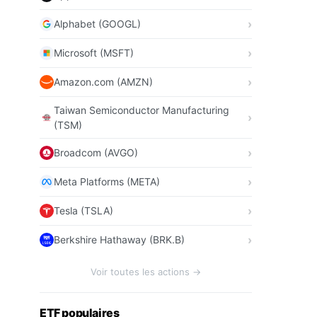
Alphabet (GOOGL)
Microsoft (MSFT)
Amazon.com (AMZN)
Taiwan Semiconductor Manufacturing
(TSM)
Broadcom (AVGO)
Meta Platforms (META)
Tesla (TSLA)
Berkshire Hathaway (BRK.B)
Voir toutes les actions →
ETF populaires