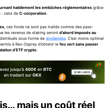
urnant habilement les embûches réglementaires
grâce
é : celui de
C-corporation
.
ues
, ces fonds ne sont pas traités comme des
pass-
que les revenus de staking seront
d’abord imposés au
redistribués sous forme de
dividendes
. C’est moins optimal
 permis à Rex-Osprey d’obtenir le
feu vert sans passer
lidation d’ETF crypto
.
is… mais un coût réel