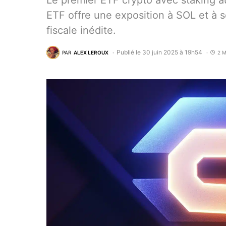
Le premier ETF crypto avec staking a
ETF offre une exposition à SOL et à s
fiscale inédite.
Publié le 30 juin 2025 à 19h54
PAR
ALEX LEROUX
2 