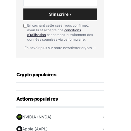
S'inscrire ›
En cochant cette case, vous confirmez
avoir lu et accepté nos
conditions
d'utilisation
concernant le traitement des
données soumises via ce formulaire.
En savoir plus sur notre newsletter crypto →
Crypto populaires
Actions populaires
NVIDIA (NVDA)
Apple (AAPL)