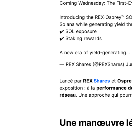
Coming Wednesday: The First-Ev
Introducing the REX-Osprey™ SO
Solana while generating yield th
✔️ SOL exposure
✔️ Staking rewards
A new era of yield-generating…
— REX Shares (@REXShares)
Ju
Lancé par
REX
Shares
et
Ospre
exposition : à la
performance d
réseau
. Une approche qui pourra
Une manœuvre lé