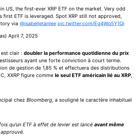
in US, the first-ever XRP ETF on the market. Very odd
s first ETF is leveraged. Spot XRP still not approved,
ory via ⁦⁦
@isabelletanlee
⁩
pic.twitter.com/Eg4Wq5Y1Qi
nas)
April 7, 2025
est clair :
doubler la performance quotidienne du prix
vestisseurs ayant une forte conviction à court terme.
on de gestion de 1,85 % et effectuera des distributions
CC,
XXRP
figure comme
le seul ETF américain lié au XRP
,
incipal chez
Bloomberg
, a souligné le caractère inhabituel
ois qu’un ETF à effet de levier est lancé
avant même
t approuvé.