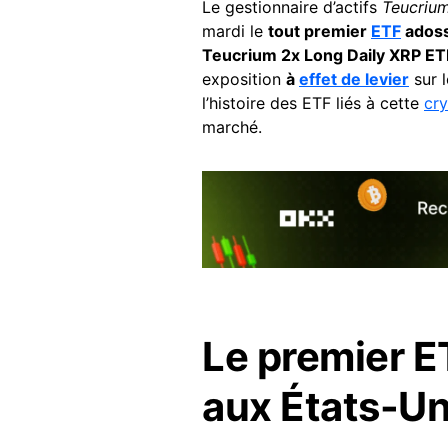
Le gestionnaire d’actifs
Teucrium
mardi le
tout premier
ETF
adoss
Teucrium 2x Long Daily XRP E
exposition
à
effet de levier
sur l
l’histoire des ETF liés à cette
cr
marché.
Le premier E
aux États-Un