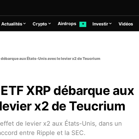
Airdrops
Actualités
Crypto
Investir
Vidéos
✦
P débarque aux États-Unis avec le levier x2 de Teucrium
r ETF XRP débarque aux
 levier x2 de Teucrium
ffet de levier x2 aux États-Unis, dans un
accord entre Ripple et la SEC.