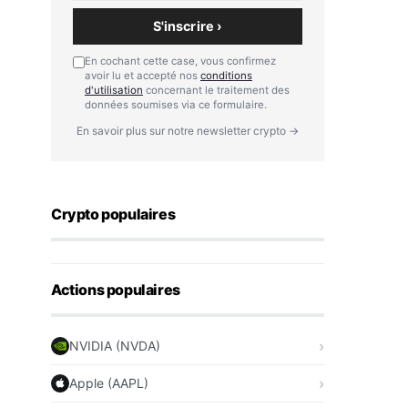
S'inscrire ›
En cochant cette case, vous confirmez
avoir lu et accepté nos
conditions
d'utilisation
concernant le traitement des
données soumises via ce formulaire.
En savoir plus sur notre newsletter crypto →
Crypto populaires
Actions populaires
NVIDIA (NVDA)
Apple (AAPL)