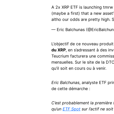
A 2x XRP ETF is launching tmrw 
(maybe a first) that a new asset’
altho our odds are pretty high. St
— Eric Balchunas (@EricBalchu
L’objectif de ce nouveau produit 
du XRP
, en s’adressant à des in
Teucrium facturera une commissi
mensuelles. Sur le site de la DT
qu’il soit en cours ou à venir.
Eric Balchunas
, analyste ETF pr
de cette démarche :
C’est probablement la première f
qu’un
ETF Spot
sur l’actif ne soi