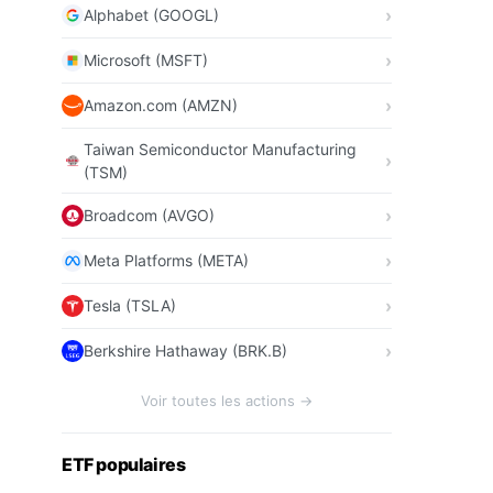
Alphabet (GOOGL)
Microsoft (MSFT)
Amazon.com (AMZN)
Taiwan Semiconductor Manufacturing
(TSM)
Broadcom (AVGO)
Meta Platforms (META)
Tesla (TSLA)
Berkshire Hathaway (BRK.B)
Voir toutes les actions →
ETF populaires