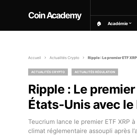
Coin Academy
🏠︎
Académie
Accueil
Actualités Crypto
Ripple : Le premier ETF XR
ACTUALITÉS CRYPTO
ACTUALITÉS RÉGULATION
Ripple : Le premie
États-Unis avec le
Teucrium lance le premier ETF XRP à e
climat réglementaire assoupli après l’