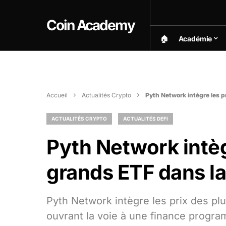
Coin Academy
🏠︎
Académie
Accueil
Actualités Crypto
Pyth Network intègre les p
ACTUALITÉS CRYPTO
ACTUALITÉS DEFI
Pyth Network intèg
grands ETF dans la
Pyth Network intègre les prix des pl
ouvrant la voie à une finance program