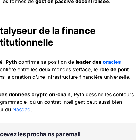
lles formes de
gestion passive décentralisée
.
talyseur de la finance
titutionnelle
té,
Pyth
confirme sa position de
leader des
oracles
frontière entre les deux mondes s’efface, le
rôle de pont
s la création d’une infrastructure financière universelle.
 des données crypto on-chain
, Pyth dessine les contours
ogrammable, où un contrat intelligent peut aussi bien
lui du
Nasdaq
.
Recevez les prochains par email