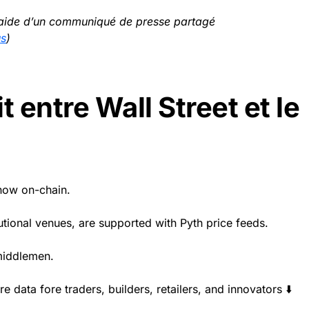
l’aide d’un communiqué de presse partagé
us
)
t entre Wall Street et le
 now on-chain.
tutional venues, are supported with Pyth price feeds.
middlemen.
 data fore traders, builders, retailers, and innovators ⬇️