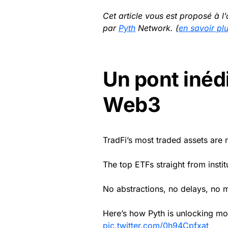
Cet article vous est proposé à 
par
Pyth
Network. (
en savoir pl
Un pont inédi
Web3
TradFi’s most traded assets are
The top ETFs straight from insti
No abstractions, no delays, no 
Here’s how Pyth is unlocking more
pic.twitter.com/0h94Cpfxat