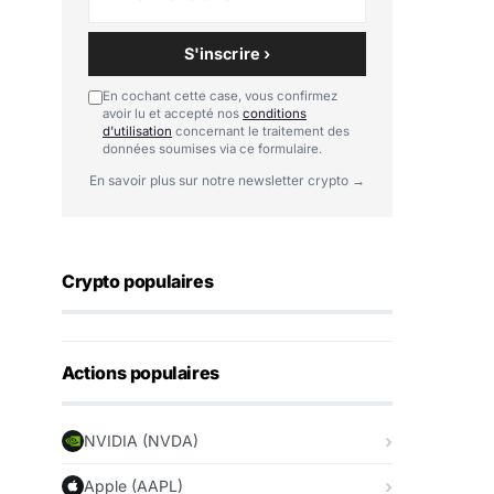
S'inscrire ›
En cochant cette case, vous confirmez
avoir lu et accepté nos
conditions
d'utilisation
concernant le traitement des
données soumises via ce formulaire.
En savoir plus sur notre newsletter crypto →
Crypto populaires
Actions populaires
NVIDIA (NVDA)
Apple (AAPL)