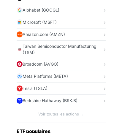
Alphabet (GOOGL)
Microsoft (MSFT)
Amazon.com (AMZN)
Taiwan Semiconductor Manufacturing
(TSM)
Broadcom (AVGO)
Meta Platforms (META)
Tesla (TSLA)
Berkshire Hathaway (BRK.B)
Voir toutes les actions →
ETF populaires