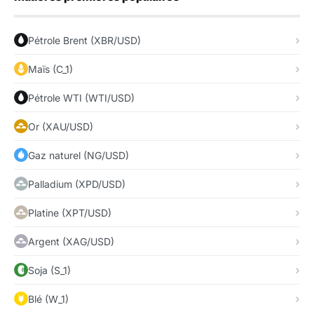
Pétrole Brent (XBR/USD)
Maïs (C_1)
Pétrole WTI (WTI/USD)
Or (XAU/USD)
Gaz naturel (NG/USD)
Palladium (XPD/USD)
Platine (XPT/USD)
Argent (XAG/USD)
Soja (S_1)
Blé (W_1)