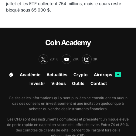
juillet et les ETF collectent 754 millions, mais le cours reste
bloqué sous 65 000 $.
Coin Academy
201K
21K
3K
🏠︎
Académie
Actualités
Crypto
Airdrops
✦
Investir
Vidéos
Outils
Contact
Ce site et les informations qui y sont publiées ne constituent en aucun
cas des conseils en investissement ni une incitation quelconque à
acheter ou vendre des instruments financiers.
Les CFD sont des instruments complexes et présentent un risque élevé
de perte rapide en capital en raison de l'effet de levier. Entre 74 et 89 %
des comptes de clients de détail perdent de l'argent lors de la
négociation de CFD.