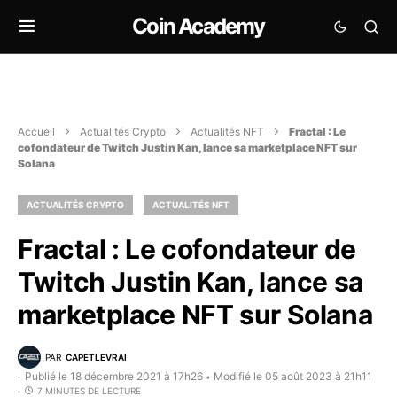
Coin Academy
Accueil
Actualités Crypto
Actualités NFT
Fractal : Le
cofondateur de Twitch Justin Kan, lance sa marketplace NFT sur
Solana
ACTUALITÉS CRYPTO
ACTUALITÉS NFT
Fractal : Le cofondateur de
Twitch Justin Kan, lance sa
marketplace NFT sur Solana
PAR
CAPETLEVRAI
Publié le 18 décembre 2021 à 17h26
Modifié le 05 août 2023 à 21h11
•
7 MINUTES DE LECTURE