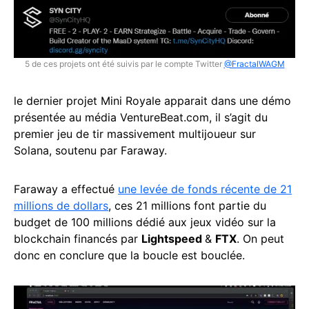
5 de ces projets ont été suivis par le compte Twitter
@FractalWAGM
le dernier projet Mini Royale apparait dans une démo
présentée au média VentureBeat.com, il s’agit du
premier jeu de tir massivement multijoueur sur
Solana, soutenu par Faraway.
Faraway a effectué
une levée de fonds récente de 21
millions de dollars
, ces 21 millions font partie du
budget de 100 millions dédié aux jeux vidéo sur la
blockchain financés par
Lightspeed
&
FTX
. On peut
donc en conclure que la boucle est bouclée.