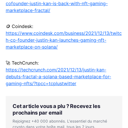
cofounder-justin-kan-is-back-with-nft-gaming-
marketplace-fractal/
🪙 Coindesk:
https://www.coindesk.com/business/2021/12/13/twitc
h-co-founder-justin-kan-launches-gaming-nft-
marketplace-on-solana/
🚀 TechCrunch:
https://techcrunch.com/2021/12/13/justin-kan-
debuts-fractal-a-solana-based-marketplace-for-
gaming-nfts/?tpcc=tcplustwitter
Cet article vous a plu ? Recevez les
prochains par email
Rejoignez +40 000 abonnés. L'essentiel du marché
crypto dans votre boîte mail, tous les 2 jours.