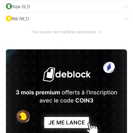
Soja (S_1)
Blé (W_1)
Voir toutes les matières premières →