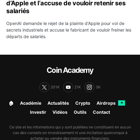
d’Apple et l’accuse de vouloir retenir ses
salariés
OpenAI demande le rejet de la plainte d'Apple pour vol de
secrets industriels et accuse le fabricant de vouloir freiner les
départs de salariés.
Coin Academy
201K
21K
3K
🏠︎
Académie
Actualités
Crypto
Airdrops
✦
Investir
Vidéos
Outils
Contact
Ce site et les informations qui y sont publiées ne constituent en aucun
cas des conseils en investissement ni une incitation quelconque à
acheter ou vendre des instruments financiers.