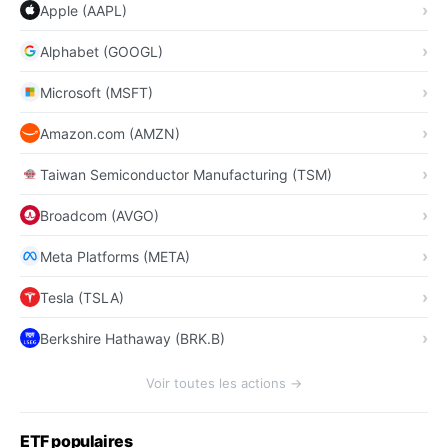
Apple (AAPL)
Alphabet (GOOGL)
Microsoft (MSFT)
Amazon.com (AMZN)
Taiwan Semiconductor Manufacturing (TSM)
Broadcom (AVGO)
Meta Platforms (META)
Tesla (TSLA)
Berkshire Hathaway (BRK.B)
Voir toutes les actions →
ETF populaires