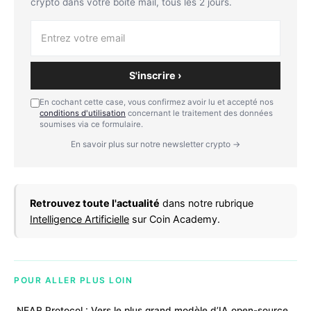
crypto dans votre boîte mail, tous les 2 jours.
S'inscrire ›
En cochant cette case, vous confirmez avoir lu et accepté nos
conditions d'utilisation
concernant le traitement des données
soumises via ce formulaire.
En savoir plus sur notre newsletter crypto →
Retrouvez toute l'actualité
dans notre rubrique
Intelligence Artificielle
sur Coin Academy.
POUR ALLER PLUS LOIN
NEAR Protocol : Vers le plus grand modèle d’IA open-source