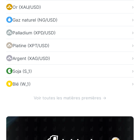
Or (XAU/USD)
Gaz naturel (NG/USD)
Palladium (XPD/USD)
Platine (XPT/USD)
Argent (XAG/USD)
Soja (S_1)
Blé (W_1)
Voir toutes les matières premières →