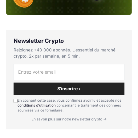
Newsletter Crypto
Rejoignez +40 000 abonnés. L'essentiel du marché
crypto, 2x par semaine, en 5 min.
S'inscrire ›
En cochant cette case, vous confirmez avoir lu et accepté nos
conditions d'utilisation
concernant le traitement des données
soumises via ce formulaire.
En savoir plus sur notre newsletter crypto →