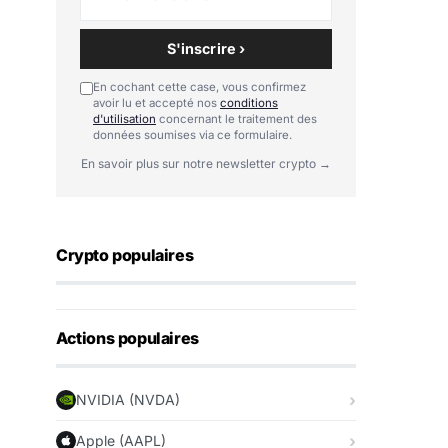
S'inscrire ›
En cochant cette case, vous confirmez
avoir lu et accepté nos
conditions
d'utilisation
concernant le traitement des
données soumises via ce formulaire.
En savoir plus sur notre newsletter crypto →
Crypto populaires
Actions populaires
NVIDIA (NVDA)
Apple (AAPL)