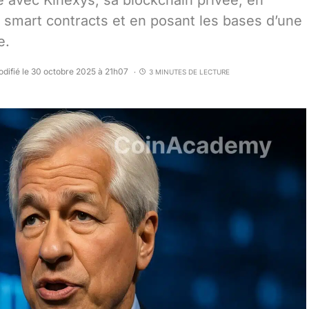
 avec Kinexys, sa blockchain privée, en
a smart contracts et en posant les bases d’une
e.
difié le 30 octobre 2025 à 21h07
3 MINUTES DE LECTURE