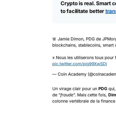
Crypto is real. Smart co
to facilitate better
tran
🚨 Jamie Dimon, PDG de JPMorga
blockchains, stablecoins, smart c
« Nous les utiliserons tous pour f
pic.twitter.com/pig99XwSDj
— Coin Academy (@coinacadem
Un virage clair pour un
PDG
qui,
de “
fraude
”. Mais cette fois,
Di
colonne vertébrale de la finance