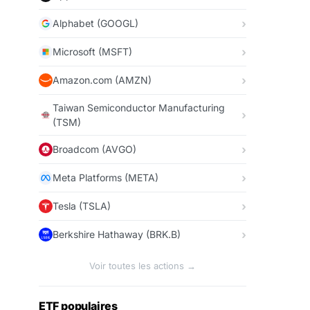
Alphabet (GOOGL)
Microsoft (MSFT)
Amazon.com (AMZN)
Taiwan Semiconductor Manufacturing
(TSM)
Broadcom (AVGO)
Meta Platforms (META)
Tesla (TSLA)
Berkshire Hathaway (BRK.B)
Voir toutes les actions →
ETF populaires