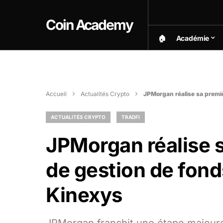
Coin Academy
🏠︎
Académie
Accueil
Actualités Crypto
JPMorgan réalise sa premiè
ACTUALITÉS CRYPTO
TRADFI
JPMorgan réalise s
de gestion de fond
Kinexys