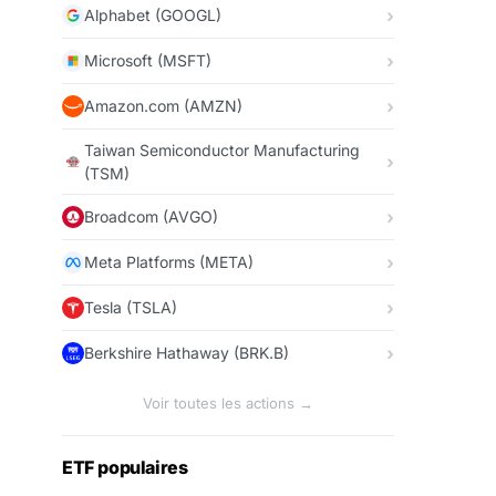
Alphabet (GOOGL)
Microsoft (MSFT)
Amazon.com (AMZN)
Taiwan Semiconductor Manufacturing
(TSM)
Broadcom (AVGO)
Meta Platforms (META)
Tesla (TSLA)
Berkshire Hathaway (BRK.B)
Voir toutes les actions →
ETF populaires