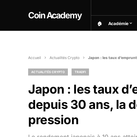
Coin Academy
🏠︎
Académie
Accueil
Actualités Crypto
Japon : les taux d’emprunt
ACTUALITÉS CRYPTO
TRADFI
Japon : les taux d
depuis 30 ans, la 
pression