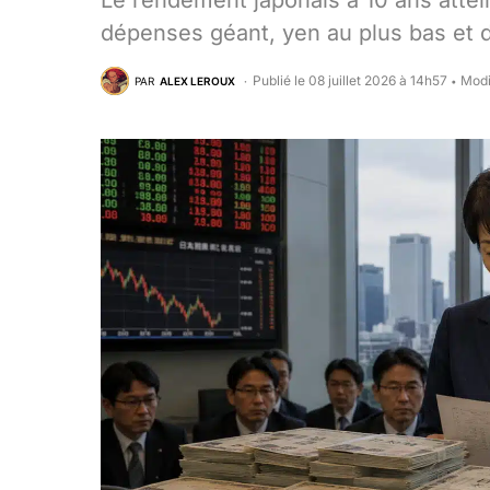
Le rendement japonais à 10 ans attei
dépenses géant, yen au plus bas et d
Publié le 08 juillet 2026 à 14h57
Modif
PAR
ALEX LEROUX
•