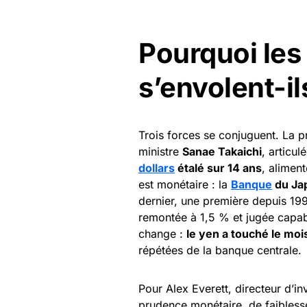
Pourquoi les
s’envolent-il
Trois forces se conjuguent. La pr
ministre
Sanae Takaichi
, articu
dollars
étalé sur 14 ans
, alimen
est monétaire : la
Banque
du Ja
dernier, une première depuis 1995
remontée à 1,5 % et jugée capabl
change :
le yen a touché le moi
répétées de la banque centrale.
Pour Alex Everett, directeur d’i
prudence monétaire, de faiblesse