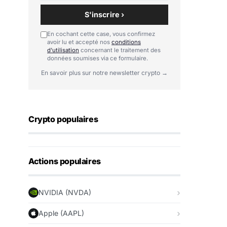
S'inscrire ›
En cochant cette case, vous confirmez
avoir lu et accepté nos
conditions
d'utilisation
concernant le traitement des
données soumises via ce formulaire.
En savoir plus sur notre newsletter crypto →
Crypto populaires
Actions populaires
NVIDIA (NVDA)
Apple (AAPL)