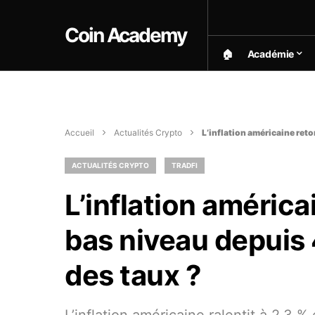
Coin Academy
🏠︎
Académie
Accueil
Actualités Crypto
L’inflation américaine reto
ACTUALITÉS CRYPTO
TRADFI
L’inflation améric
bas niveau depuis 
des taux ?