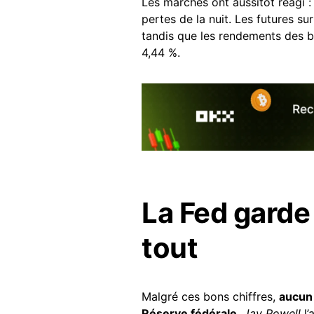
Les marchés ont aussitôt réagi 
pertes de la nuit. Les futures su
tandis que les rendements des b
4,44 %.
La Fed garde 
tout
Malgré ces bons chiffres,
aucun 
Réserve fédérale
.
Jay Powell
l’