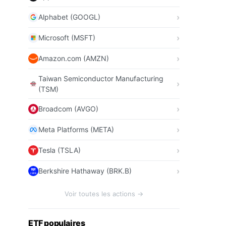
Alphabet (GOOGL)
Microsoft (MSFT)
Amazon.com (AMZN)
Taiwan Semiconductor Manufacturing
(TSM)
Broadcom (AVGO)
Meta Platforms (META)
Tesla (TSLA)
Berkshire Hathaway (BRK.B)
Voir toutes les actions →
ETF populaires