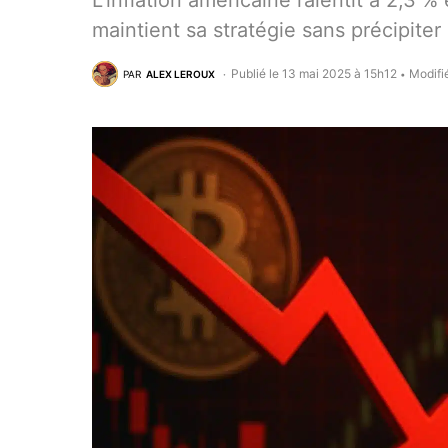
L’inflation américaine ralentit à 2,3 %
maintient sa stratégie sans précipiter
Publié le 13 mai 2025 à 15h12
Modifi
PAR
ALEX LEROUX
•