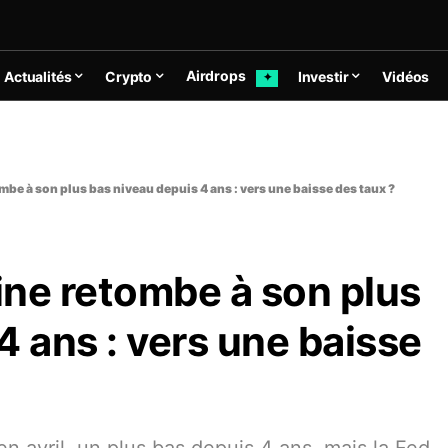
Airdrops
Actualités
Crypto
Investir
Vidéos
✦
mbe à son plus bas niveau depuis 4 ans : vers une baisse des taux ?
aine retombe à son plus
4 ans : vers une baisse