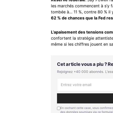
les marchés commencent à s’y fai
tombée à… 11 %, contre 80 % il y
62 % de chances que la Fed re
L’apaisement des tensions com
confortent la stratégie attentist
même si les chiffres jouent en sa
Cet article vous a plu ? 
Rejoignez +40 000 abonnés. L'essen
En cochant cette case, vous confirmez
des données soumises via ce formulai