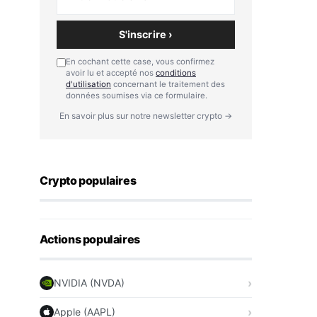
S'inscrire ›
En cochant cette case, vous confirmez
avoir lu et accepté nos
conditions
d'utilisation
concernant le traitement des
données soumises via ce formulaire.
En savoir plus sur notre newsletter crypto →
Crypto populaires
Actions populaires
NVIDIA (NVDA)
Apple (AAPL)