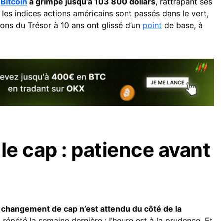
:
Bitcoin
a grimpé jusqu’à 103 800 dollars
, rattrapant ses
r les indices actions américains sont passés dans le vert,
ons du Trésor à 10 ans ont glissé d’un
point
de base, à
le cap : patience avant
changement de cap n’est attendu du côté de la
a répété la semaine dernière : l’heure est à la prudence. Et