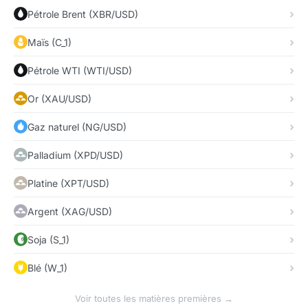
Pétrole Brent (XBR/USD)
Maïs (C_1)
Pétrole WTI (WTI/USD)
Or (XAU/USD)
Gaz naturel (NG/USD)
Palladium (XPD/USD)
Platine (XPT/USD)
Argent (XAG/USD)
Soja (S_1)
Blé (W_1)
Voir toutes les matières premières →