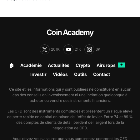
Coin Academy
201K
21K
3K
🏠︎
Académie
Actualités
Crypto
Airdrops
✦
Investir
Vidéos
Outils
Contact
Ce site et les informations qui y sont publiées ne constituent en aucun
cas des conseils en investissement ni une incitation quelconque à
acheter ou vendre des instruments financiers.
Les CFD sont des instruments complexes et présentent un risque élevé
de perte rapide en capital en raison de l'effet de levier. Entre 74 et 89 %
des comptes de clients de détail perdent de l'argent lors de la
négociation de CFD.
Vous devez vous assurer que vous comprenez comment les CFD