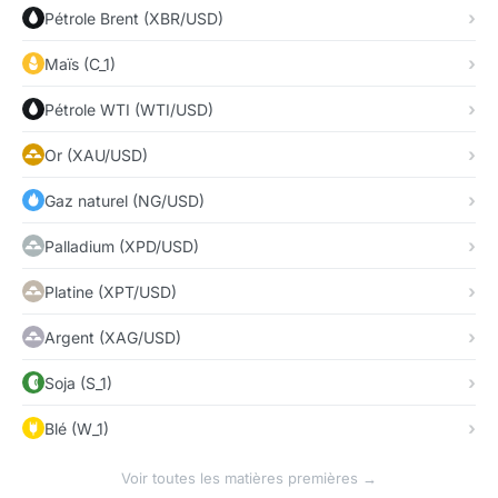
Pétrole Brent (XBR/USD)
Maïs (C_1)
Pétrole WTI (WTI/USD)
Or (XAU/USD)
Gaz naturel (NG/USD)
Palladium (XPD/USD)
Platine (XPT/USD)
Argent (XAG/USD)
Soja (S_1)
Blé (W_1)
Voir toutes les matières premières →