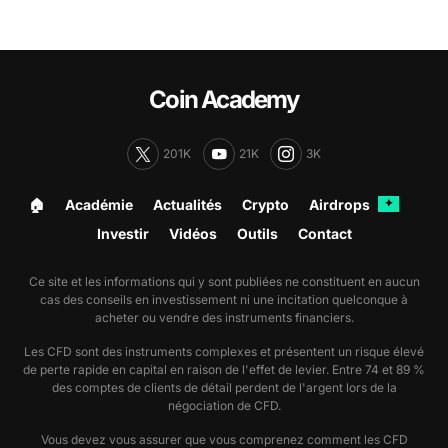
Coin Academy
201K
21K
3K
🏠︎
Académie
Actualités
Crypto
Airdrops
✦
Investir
Vidéos
Outils
Contact
Ce site et les informations qui y sont publiées ne constituent en aucun
cas des conseils en investissement ni une incitation quelconque à
acheter ou vendre des instruments financiers.
Les CFD sont des instruments complexes et présentent un risque élevé
de perte rapide en capital en raison de l'effet de levier. Entre 74 et 89 %
des comptes de clients de détail perdent de l'argent lors de la
négociation de CFD.
Vous devez vous assurer que vous comprenez comment les CFD