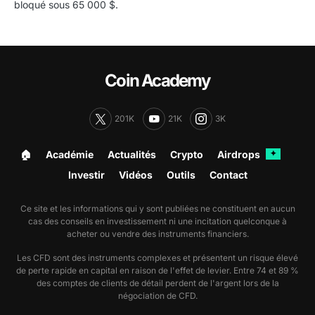
bloqué sous 65 000 $.
Coin Academy
201K
21K
3K
🏠︎
Académie
Actualités
Crypto
Airdrops
✦
Investir
Vidéos
Outils
Contact
Ce site et les informations qui y sont publiées ne constituent en aucun
cas des conseils en investissement ni une incitation quelconque à
acheter ou vendre des instruments financiers.
Les CFD sont des instruments complexes et présentent un risque élevé
de perte rapide en capital en raison de l'effet de levier. Entre 74 et 89 %
des comptes de clients de détail perdent de l'argent lors de la
négociation de CFD.