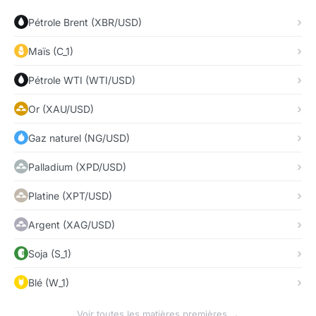
Pétrole Brent (XBR/USD)
Maïs (C_1)
Pétrole WTI (WTI/USD)
Or (XAU/USD)
Gaz naturel (NG/USD)
Palladium (XPD/USD)
Platine (XPT/USD)
Argent (XAG/USD)
Soja (S_1)
Blé (W_1)
Voir toutes les matières premières →