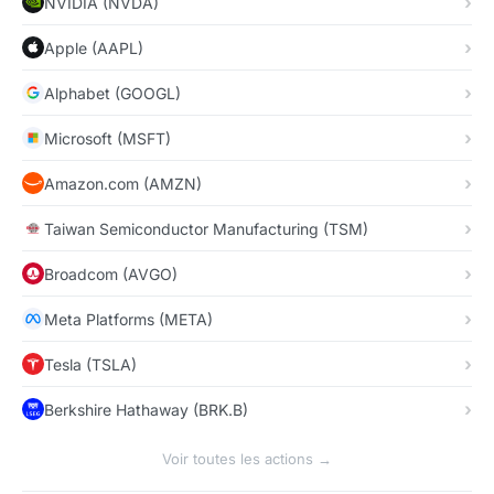
NVIDIA (NVDA)
Apple (AAPL)
Alphabet (GOOGL)
Microsoft (MSFT)
Amazon.com (AMZN)
Taiwan Semiconductor Manufacturing (TSM)
Broadcom (AVGO)
Meta Platforms (META)
Tesla (TSLA)
Berkshire Hathaway (BRK.B)
Voir toutes les actions →