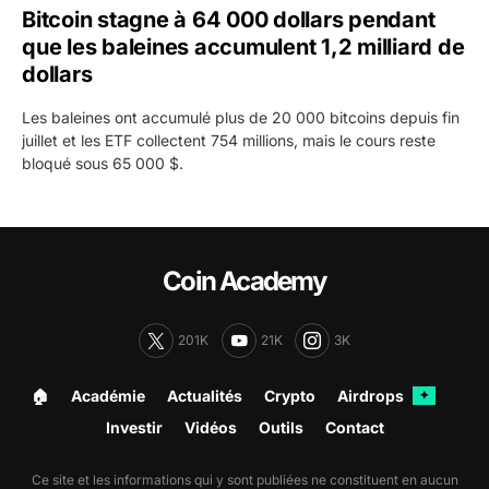
Bitcoin stagne à 64 000 dollars pendant
que les baleines accumulent 1,2 milliard de
dollars
Les baleines ont accumulé plus de 20 000 bitcoins depuis fin
juillet et les ETF collectent 754 millions, mais le cours reste
bloqué sous 65 000 $.
Coin Academy
201K
21K
3K
🏠︎
Académie
Actualités
Crypto
Airdrops
✦
Investir
Vidéos
Outils
Contact
Ce site et les informations qui y sont publiées ne constituent en aucun