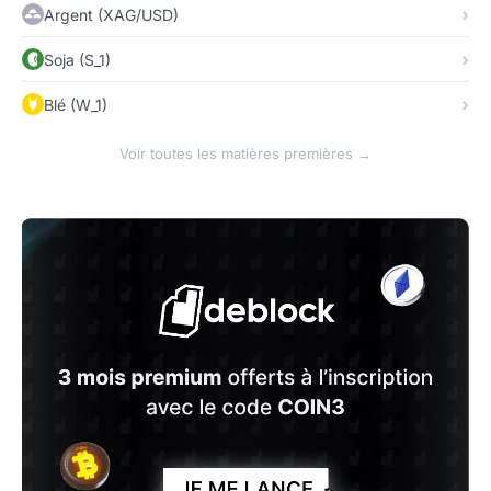
Argent (XAG/USD)
Soja (S_1)
Blé (W_1)
Voir toutes les matières premières →