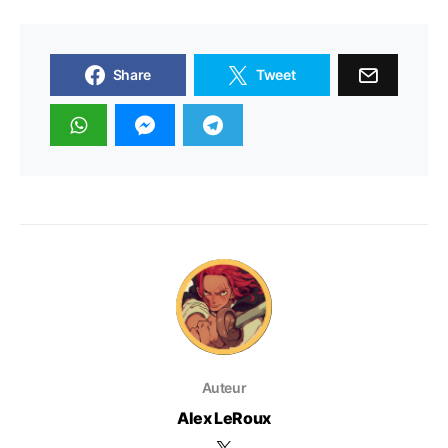
Share
Tweet
Auteur
Alex LeRoux