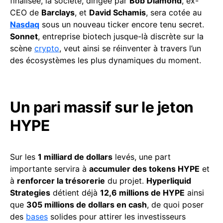
finalisée, la société, dirigée par
Bob Diamond
, ex-
CEO de
Barclays
, et
David Schamis
, sera cotée au
Nasdaq
sous un nouveau ticker encore tenu secret.
Sonnet
, entreprise biotech jusque-là discrète sur la
scène
crypto
, veut ainsi se réinventer à travers l’un
des écosystèmes les plus dynamiques du moment.
Un pari massif sur le jeton
HYPE
Sur les
1 milliard de dollars
levés, une part
importante servira à
accumuler des tokens HYPE
et
à
renforcer la trésorerie
du projet.
Hyperliquid
Strategies
détient déjà
12,6 millions de HYPE
ainsi
que
305 millions de dollars en cash
, de quoi poser
des
bases
solides pour attirer les investisseurs