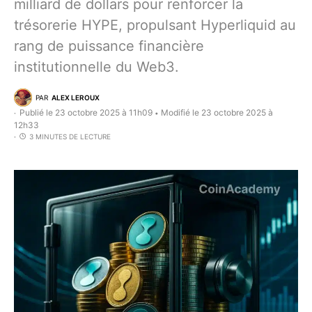
milliard de dollars pour renforcer la
trésorerie HYPE, propulsant Hyperliquid au
rang de puissance financière
institutionnelle du Web3.
PAR
ALEX LEROUX
Publié le 23 octobre 2025 à 11h09
Modifié le 23 octobre 2025 à
•
12h33
3 MINUTES DE LECTURE