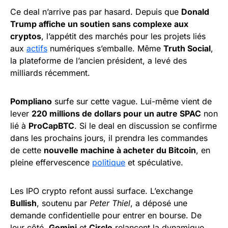
Ce deal n’arrive pas par hasard. Depuis que
Donald
Trump affiche un soutien sans complexe aux
cryptos
, l’appétit des marchés pour les projets liés
aux
actifs
numériques s’emballe. Même
Truth Social
,
la plateforme de l’ancien président, a levé des
milliards récemment.
Pompliano
surfe sur cette vague. Lui-même vient de
lever
220 millions de dollars pour un autre SPAC
non
lié à
ProCapBTC
. Si le deal en discussion se confirme
dans les prochains jours, il prendra les commandes
de cette
nouvelle machine à acheter du Bitcoin
, en
pleine effervescence
politique
et spéculative.
Les IPO crypto refont aussi surface. L’exchange
Bullish
, soutenu par
Peter Thiel
, a déposé une
demande confidentielle pour entrer en bourse. De
leur côté,
Gemini
et
Circle
relancent la dynamique