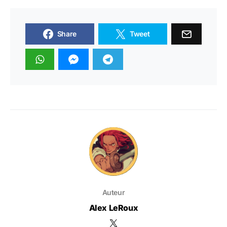
Share
Tweet
Auteur
Alex LeRoux