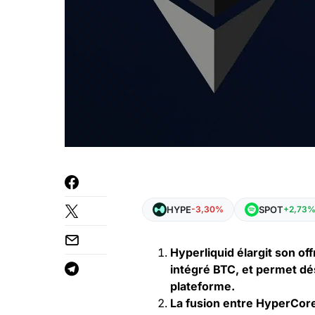
HYPE
SPOT
-3,30%
+2,73
Hyperliquid élargit son of
intégré BTC, et permet dé
plateforme.
La fusion entre HyperCor