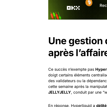
Une gestion 
après l’affa
Ce succès n’exempte pas
Hyper
doigt certains éléments centrali
des validateurs ou la dépendan
cette semaine après la manipula
JELLYJELLY
, conduit par une “
w
En réponse, Hyperliquid a
délit