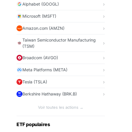
Alphabet (GOOGL)
Microsoft (MSFT)
Amazon.com (AMZN)
Taiwan Semiconductor Manufacturing
(TSM)
Broadcom (AVGO)
Meta Platforms (META)
Tesla (TSLA)
Berkshire Hathaway (BRK.B)
Voir toutes les actions →
ETF populaires