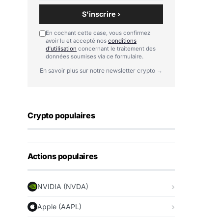
S'inscrire ›
En cochant cette case, vous confirmez
avoir lu et accepté nos
conditions
d'utilisation
concernant le traitement des
données soumises via ce formulaire.
En savoir plus sur notre newsletter crypto →
Crypto populaires
Actions populaires
NVIDIA (NVDA)
Apple (AAPL)