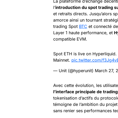
La plateforme d’échange décent
l’
introduction du spot trading s
et retraits directs. Jusqu’alors 
amorce ainsi un tournant straté
trading Spot
BTC
et connecté deu
Layer 1 haute performance, et
H
compatible EVM.
Spot ETH is live on Hyperliquid
Mainnet.
pic.twitter.com/f3Jg4v
— Unit (@hyperunit)
March 27, 
Avec cette évolution, les utilis
l’interface principale de tradin
tokenisation d’actifs du protoco
témoigne de l’ambition du projet 
sans renier ses performances te