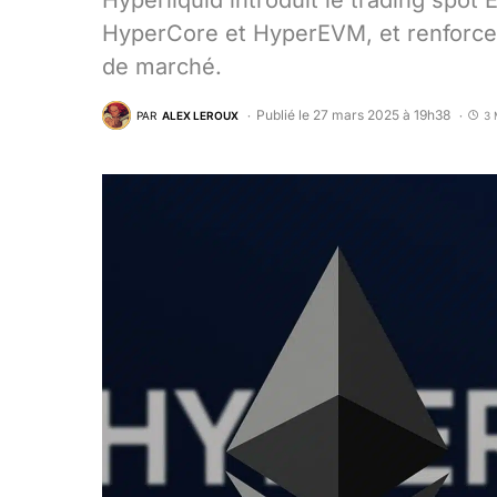
Hyperliquid introduit le trading spo
HyperCore et HyperEVM, et renforce 
de marché.
Publié le 27 mars 2025 à 19h38
PAR
ALEX LEROUX
3 