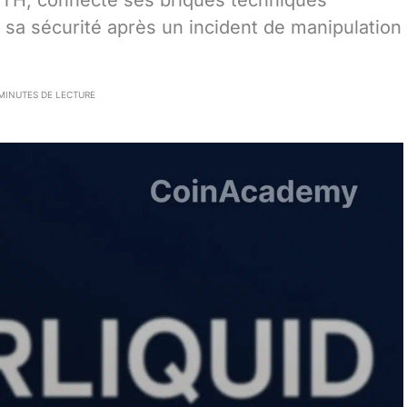
t ETH, connecte ses briques techniques
sa sécurité après un incident de manipulation
MINUTES DE LECTURE