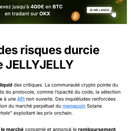
des risques durcie
ire JELLYJELLY
liquid
des critiques. La communauté crypto pointe du
sés du protocole, comme l’opacité du code, la sélection
ce à une
API
non ouverte. Des inquiétudes renforcées
tion du marché perpétuel du
memecoin
Solana
hale
” exploitant les prix onchain.
é le marché
concerné et annoncé le
remboursement