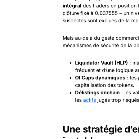
intégral
des traders en position
clôture fixé à 0.037555 – un ni
suspectes sont exclues de la me
Mais au-delà du geste commercial
mécanismes de sécurité de la pl
Liquidator Vault (HLP)
: in
fréquent et d’une logique 
OI
Caps
dynamiques
: les
capitalisation des tokens.
Délistings onchain
: les va
les
actifs
jugés trop risqués
Une stratégie d’