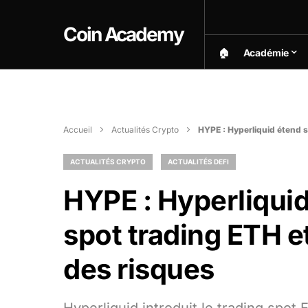
Coin Academy
🏠︎
Académie
Accueil
Actualités Crypto
HYPE : Hyperliquid étend s
ACTUALITÉS CRYPTO
ACTUALITÉS DEFI
HYPE : Hyperliquid
spot trading ETH e
des risques