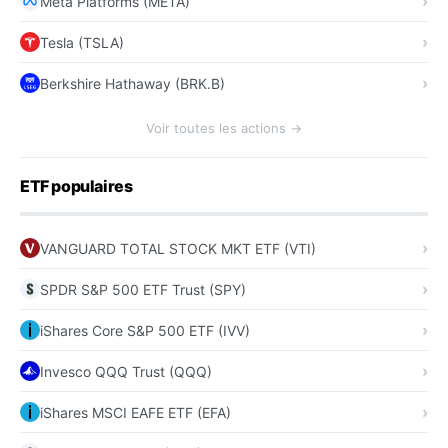
Meta Platforms (META)
Tesla (TSLA)
Berkshire Hathaway (BRK.B)
Voir toutes les actions →
ETF populaires
VANGUARD TOTAL STOCK MKT ETF (VTI)
SPDR S&P 500 ETF Trust (SPY)
iShares Core S&P 500 ETF (IVV)
Invesco QQQ Trust (QQQ)
iShares MSCI EAFE ETF (EFA)