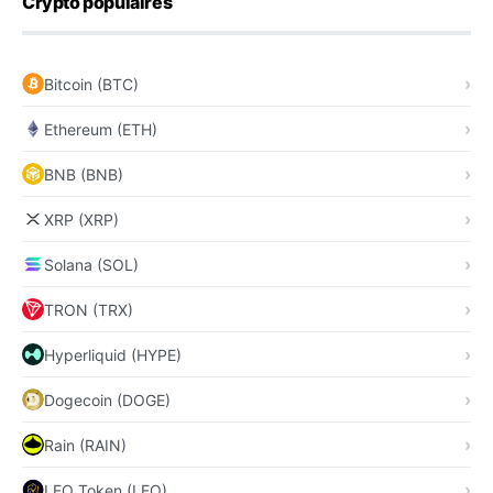
Crypto populaires
Bitcoin (BTC)
Ethereum (ETH)
BNB (BNB)
XRP (XRP)
Solana (SOL)
TRON (TRX)
Hyperliquid (HYPE)
Dogecoin (DOGE)
Rain (RAIN)
LEO Token (LEO)