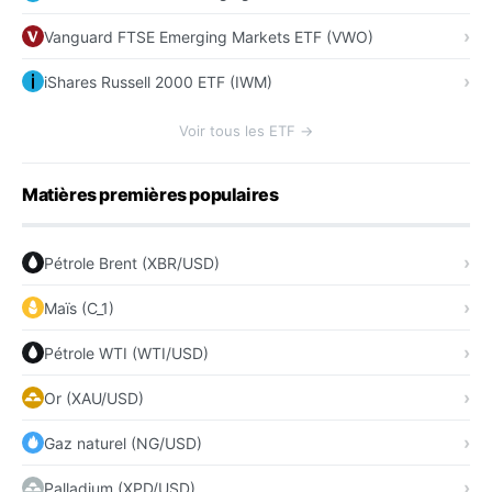
Vanguard FTSE Emerging Markets ETF (VWO)
iShares Russell 2000 ETF (IWM)
Voir tous les ETF →
Matières premières populaires
Pétrole Brent (XBR/USD)
Maïs (C_1)
Pétrole WTI (WTI/USD)
Or (XAU/USD)
Gaz naturel (NG/USD)
Palladium (XPD/USD)