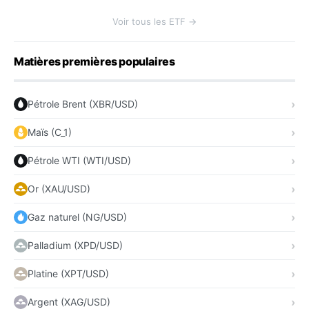
Voir tous les ETF →
Matières premières populaires
Pétrole Brent (XBR/USD)
Maïs (C_1)
Pétrole WTI (WTI/USD)
Or (XAU/USD)
Gaz naturel (NG/USD)
Palladium (XPD/USD)
Platine (XPT/USD)
Argent (XAG/USD)