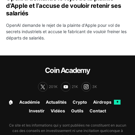
d’Apple et l’accuse de vouloir retenir ses
salariés
OpenAI demande le rejet de la plainte d'Apple pour vol de
secrets industriels et accuse le fabricant de vouloir freiner les
départs de salariés.
Coin Academy
201K
21K
3K
🏠︎
Académie
Actualités
Crypto
Airdrops
✦
Investir
Vidéos
Outils
Contact
Ce site et les informations qui y sont publiées ne constituent en aucun
cas des conseils en investissement ni une incitation quelconque à