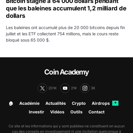
Bitcoin stagne à 64 000 dollars pendant
que les baleines accumulent 1,2 milliard de
dollars
Les baleines ont accumulé plus de 20 000 bitcoins depuis fin
juillet et les ETF collectent 754 millions, mais le cours reste
bloqué sous 65 000 $.
Coin Academy
201K
21K
3K
🏠︎
Académie
Actualités
Crypto
Airdrops
✦
Investir
Vidéos
Outils
Contact
Ce site et les informations qui y sont publiées ne constituent en aucun
cas des conseils en investissement ni une incitation quelconque à