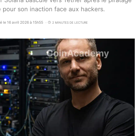
r Solana bascule vers Tether après le piratage
ué pour son inaction face aux hackers.
é le 16 avril 2026 à 15h55
2 MINUTES DE LECTURE