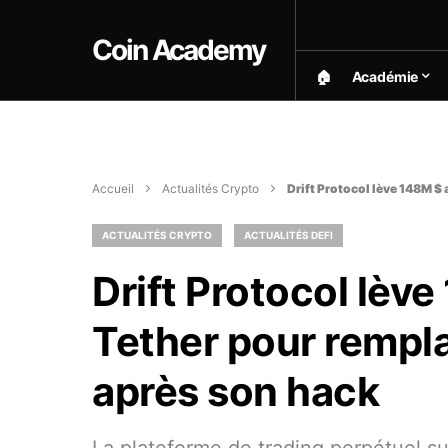
Coin Academy
🏠︎
Académie
Accueil
Actualités Crypto
Drift Protocol lève 148M $
ACTUALITÉS CRYPTO
ACTUALITÉS DEFI
Drift Protocol lèv
Tether pour rempl
après son hack