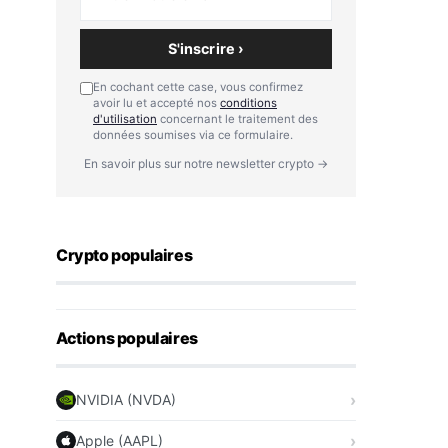
S'inscrire ›
En cochant cette case, vous confirmez
avoir lu et accepté nos
conditions
d'utilisation
concernant le traitement des
données soumises via ce formulaire.
En savoir plus sur notre newsletter crypto →
Crypto populaires
Actions populaires
NVIDIA (NVDA)
Apple (AAPL)