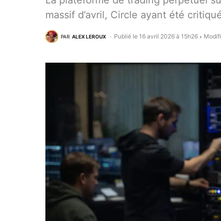
La plateforme de trading perpétuel su
massif d’avril, Circle ayant été critiq
Publié le 16 avril 2026 à 15h26
Modifi
PAR
ALEX LEROUX
•