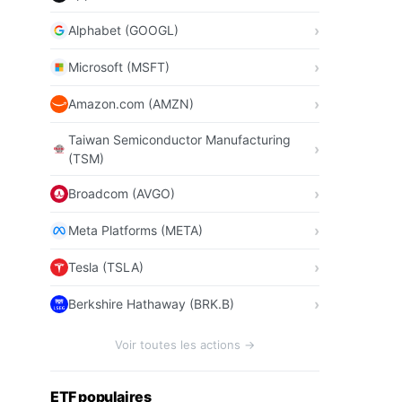
Alphabet (GOOGL)
Microsoft (MSFT)
Amazon.com (AMZN)
Taiwan Semiconductor Manufacturing
(TSM)
Broadcom (AVGO)
Meta Platforms (META)
Tesla (TSLA)
Berkshire Hathaway (BRK.B)
Voir toutes les actions →
ETF populaires