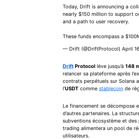
Today, Drift is announcing a col
nearly $150 million to support 
and a path to user recovery.
These funds encompass a $100M 
— Drift (@DriftProtocol)
April 1
Drift
Protocol
lève jusqu’à
148 m
relancer sa plateforme après l’e
contrats perpétuels sur Solana 
l’
USDT
comme
stablecoin
de règ
Le financement se décompose 
d’autres partenaires. La structur
subventions écosystème et des 
trading alimentera un pool de r
utilisateurs.