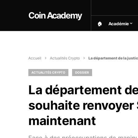
Coin Academy
🏠︎
Académie
Accueil
Actualités Crypto
La département de la justi
ACTUALITÉS CRYPTO
DOSSIER
La département de 
souhaite renvoyer 
maintenant