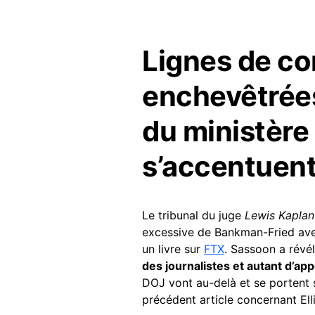
Lignes de c
enchevêtrées
du ministère 
s’accentuen
Le tribunal du juge
Lewis Kaplan
excessive de Bankman-Fried ave
un livre sur
FTX
. Sassoon a révé
des journalistes et autant d’ap
DOJ vont au-delà et se portent 
précédent article concernant Ell