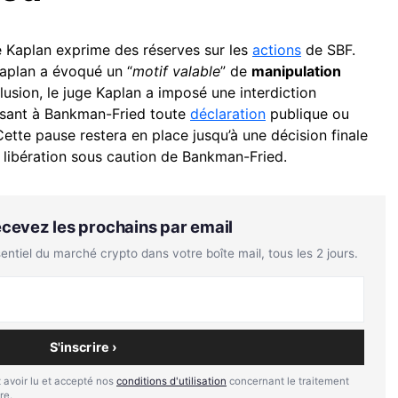
e Kaplan exprime des réserves sur les
actions
de SBF.
Kaplan a évoqué un “
motif valable
” de
manipulation
lusion, le juge Kaplan a imposé une interdiction
disant à Bankman-Fried toute
déclaration
publique ou
tte pause restera en place jusqu’à une décision finale
a libération sous caution de Bankman-Fried.
Recevez les prochains par email
tiel du marché crypto dans votre boîte mail, tous les 2 jours.
S'inscrire ›
 avoir lu et accepté nos
conditions d'utilisation
concernant le traitement
re.