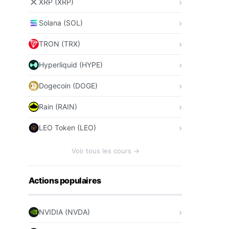
XRP (XRP)
Solana (SOL)
TRON (TRX)
Hyperliquid (HYPE)
Dogecoin (DOGE)
Rain (RAIN)
LEO Token (LEO)
Voir tous les cours →
Actions populaires
NVIDIA (NVDA)