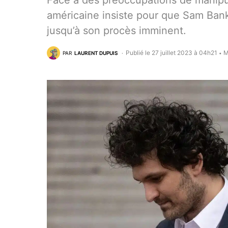
Face à des préoccupations de manipul
américaine insiste pour que Sam Ban
jusqu’à son procès imminent.
Publié le 27 juillet 2023 à 04h21
M
PAR
LAURENT DUPUIS
•