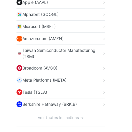
Apple (AAPL)
Alphabet (GOOGL)
Microsoft (MSFT)
Amazon.com (AMZN)
Taiwan Semiconductor Manufacturing
(TSM)
Broadcom (AVGO)
Meta Platforms (META)
Tesla (TSLA)
Berkshire Hathaway (BRK.B)
Voir toutes les actions →