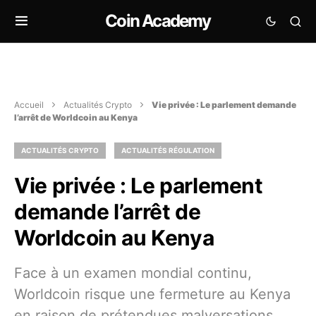
Coin Academy
Accueil
Actualités Crypto
Vie privée : Le parlement demande
l’arrêt de Worldcoin au Kenya
ACTUALITÉS CRYPTO
ACTUALITÉS RÉGULATION
Vie privée : Le parlement
demande l’arrêt de
Worldcoin au Kenya
Face à un examen mondial continu,
Worldcoin risque une fermeture au Kenya
en raison de prétendues malversations