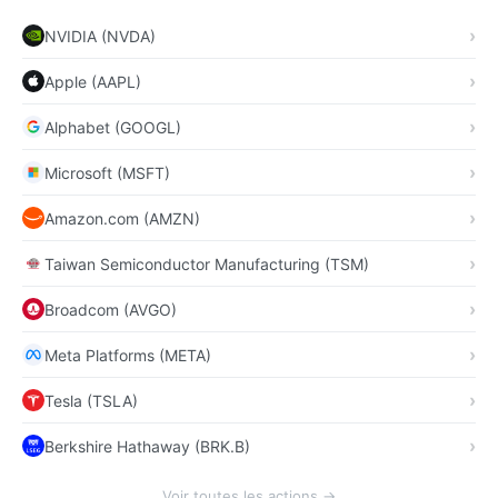
NVIDIA (NVDA)
Apple (AAPL)
Alphabet (GOOGL)
Microsoft (MSFT)
Amazon.com (AMZN)
Taiwan Semiconductor Manufacturing (TSM)
Broadcom (AVGO)
Meta Platforms (META)
Tesla (TSLA)
Berkshire Hathaway (BRK.B)
Voir toutes les actions →