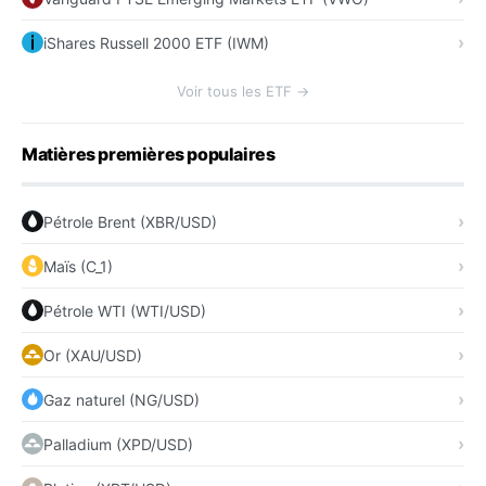
iShares Russell 2000 ETF (IWM)
Voir tous les ETF →
Matières premières populaires
Pétrole Brent (XBR/USD)
Maïs (C_1)
Pétrole WTI (WTI/USD)
Or (XAU/USD)
Gaz naturel (NG/USD)
Palladium (XPD/USD)