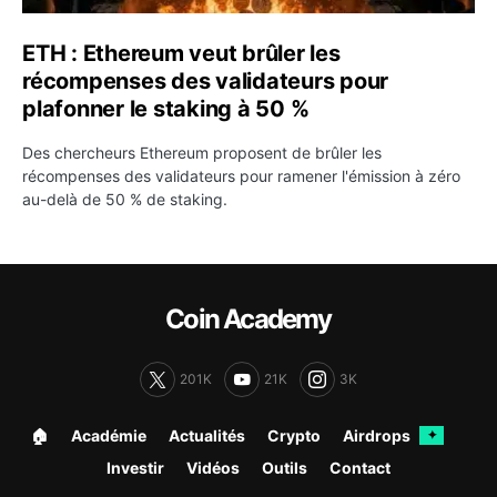
ETH : Ethereum veut brûler les
récompenses des validateurs pour
plafonner le staking à 50 %
Des chercheurs Ethereum proposent de brûler les
récompenses des validateurs pour ramener l'émission à zéro
au-delà de 50 % de staking.
Coin Academy
201K
21K
3K
🏠︎
Académie
Actualités
Crypto
Airdrops
✦
Investir
Vidéos
Outils
Contact