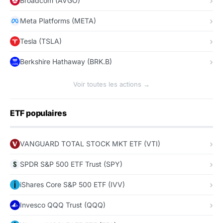
Broadcom (AVGO)
Meta Platforms (META)
Tesla (TSLA)
Berkshire Hathaway (BRK.B)
Voir toutes les actions →
ETF populaires
VANGUARD TOTAL STOCK MKT ETF (VTI)
SPDR S&P 500 ETF Trust (SPY)
iShares Core S&P 500 ETF (IVV)
Invesco QQQ Trust (QQQ)