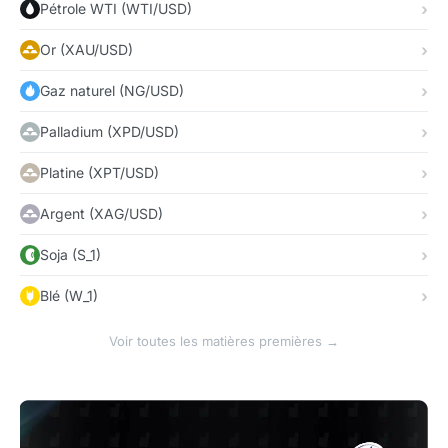
Pétrole WTI (WTI/USD)
Or (XAU/USD)
Gaz naturel (NG/USD)
Palladium (XPD/USD)
Platine (XPT/USD)
Argent (XAG/USD)
Soja (S_1)
Blé (W_1)
Voir toutes les matières premières →