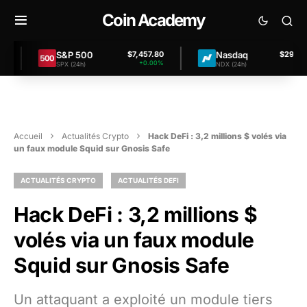
Coin Academy
S&P 500
Nasdaq
$7,457.80
$29,862.00
+0.00%
+0.39%
SPX (24h)
NDX (24h)
Accueil
Actualités Crypto
Hack DeFi : 3,2 millions $ volés via
un faux module Squid sur Gnosis Safe
ACTUALITÉS CRYPTO
ACTUALITÉS DEFI
Hack DeFi : 3,2 millions $
volés via un faux module
Squid sur Gnosis Safe
Un attaquant a exploité un module tiers