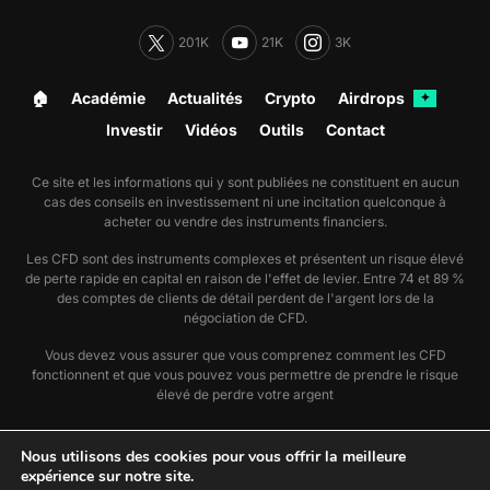
201K
21K
3K
🏠︎
Académie
Actualités
Crypto
Airdrops
✦
Investir
Vidéos
Outils
Contact
Ce site et les informations qui y sont publiées ne constituent en aucun
cas des conseils en investissement ni une incitation quelconque à
acheter ou vendre des instruments financiers.
Les CFD sont des instruments complexes et présentent un risque élevé
de perte rapide en capital en raison de l'effet de levier. Entre 74 et 89 %
des comptes de clients de détail perdent de l'argent lors de la
négociation de CFD.
Vous devez vous assurer que vous comprenez comment les CFD
fonctionnent et que vous pouvez vous permettre de prendre le risque
élevé de perdre votre argent
🗞️ Nous suivre sur Google Actualité
Nous utilisons des cookies pour vous offrir la meilleure
📣 Utiliser notre flux RSS actu
expérience sur notre site.
📣 Utiliser notre flux RSS dossier