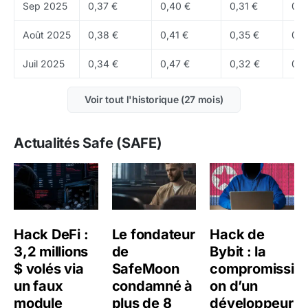
Sep 2025
0,37 €
0,40 €
0,31 €
0,3
Où acheter du SAFE ?
SAFE est disponible sur
Binance
,
OKX
, Bybit, KuCoin
Août 2025
0,38 €
0,41 €
0,35 €
0,3
et d'autres
exchanges
.
Juil 2025
0,34 €
0,47 €
0,32 €
0,4
Voir tout l'historique (27 mois)
Actualités Safe (SAFE)
Hack DeFi :
Le fondateur
Hack de
3,2 millions
de
Bybit : la
$ volés via
SafeMoon
compromissi
un faux
condamné à
on d’un
module
plus de 8
développeur