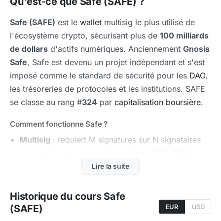
Qu'est-ce que Safe (SAFE) ?
Safe (SAFE)
est le
wallet
multisig le plus utilisé de
l'écosystème crypto, sécurisant plus de
100 milliards
de dollars
d'actifs numériques. Anciennement
Gnosis
Safe
, Safe est devenu un projet indépendant et s'est
imposé comme le standard de sécurité pour les
DAO
,
les trésoreries de protocoles et les institutions. SAFE
se classe au rang #
324
par
capitalisation boursière
.
Comment fonctionne Safe ?
Multisig
: requiert M signatures sur N signataires
pour exécuter une transaction (ex: 3/5), éliminant
le risque du point de défaillance unique
Lire la suite
Account abstraction
: les wallets Safe sont des
Historique du cours Safe
smart contracts
, offrant des fonctionnalités
(SAFE)
EUR
USD
avancées (récupération, modules, garde-fous)