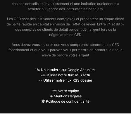
cas des conseils en investissement ni une incitation quelconque à
acheter ou vendre des instruments financiers.
Les CFD sont des instruments complexes et présentent un risque élevé
de perte rapide en capital en raison de l'effet de levier. Entre 74 et 89 %
des comptes de clients de détail perdent de l'argent lors de la
négociation de CFD.
Vous devez vous assurer que vous comprenez comment les CFD
fonctionnent et que vous pouvez vous permettre de prendre le risque
élevé de perdre votre argent
🗞️ Nous suivre sur Google Actualité
📣 Utiliser notre flux RSS actu
📣 Utiliser notre flux RSS dossier
👪 Notre équipe
📝 Mentions légales
🕵️ Politique de confidentialité