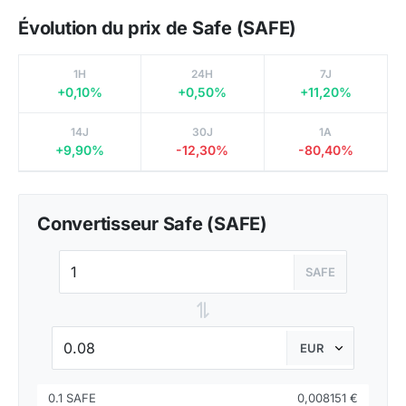
Évolution du prix de Safe (SAFE)
1H
24H
7J
+0,10%
+0,50%
+11,20%
14J
30J
1A
+9,90%
-12,30%
-80,40%
Convertisseur Safe (SAFE)
SAFE
⇌
0.1 SAFE
0,008151 €