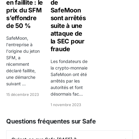
en faillite : le
de
prix du SFM
SafeMoon
s’effondre
sont arrêtés
de 50 %
suite à une
attaque de
SafeMoon,
la SEC pour
l'entreprise à
fraude
l'origine du jeton
SFM, a
Les fondateurs de
récemment
la crypto-monnaie
déclaré faillite,
SafeMoon ont été
une démarche
arrêtés par les
suivant ...
autorités et font
désormais fac...
15 décembre 2023
1 novembre 2023
Questions fréquentes sur Safe