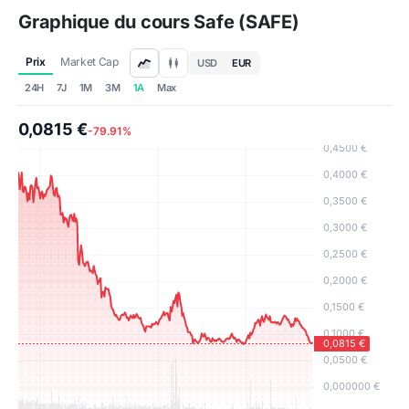
Graphique du cours Safe (SAFE)
Prix
Market Cap
USD
EUR
24H
7J
1M
3M
1A
Max
0,0815 €
-79.91%