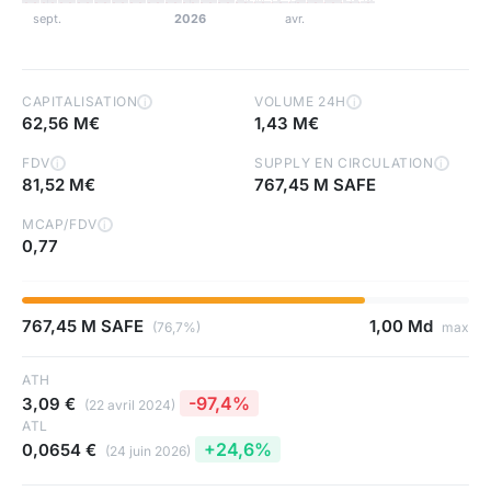
CAPITALISATION
VOLUME 24H
i
i
62,56 M€
1,43 M€
FDV
SUPPLY EN CIRCULATION
i
i
81,52 M€
767,45 M SAFE
MCAP/FDV
i
0,77
767,45 M SAFE
1,00 Md
(76,7%)
max
ATH
-97,4%
3,09 €
(22 avril 2024)
ATL
+24,6%
0,0654 €
(24 juin 2026)