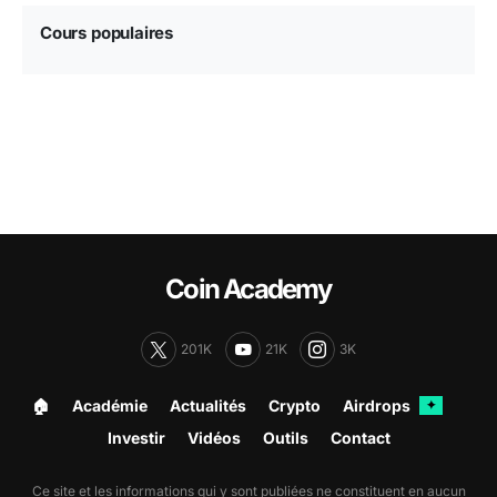
Cours populaires
Coin Academy
201K
21K
3K
🏠︎
Académie
Actualités
Crypto
Airdrops
✦
Investir
Vidéos
Outils
Contact
Ce site et les informations qui y sont publiées ne constituent en aucun