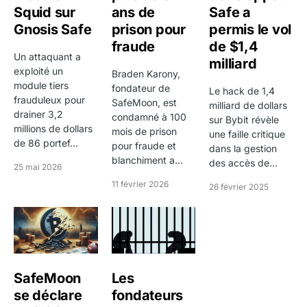
Squid sur
ans de
Safe a
Gnosis Safe
prison pour
permis le vol
fraude
de $1,4
Un attaquant a
milliard
exploité un
Braden Karony,
module tiers
fondateur de
Le hack de 1,4
frauduleux pour
SafeMoon, est
milliard de dollars
drainer 3,2
condamné à 100
sur Bybit révèle
millions de dollars
mois de prison
une faille critique
de 86 portef...
pour fraude et
dans la gestion
blanchiment a...
des accès de...
25 mai 2026
11 février 2026
26 février 2025
SafeMoon
Les
se déclare
fondateurs