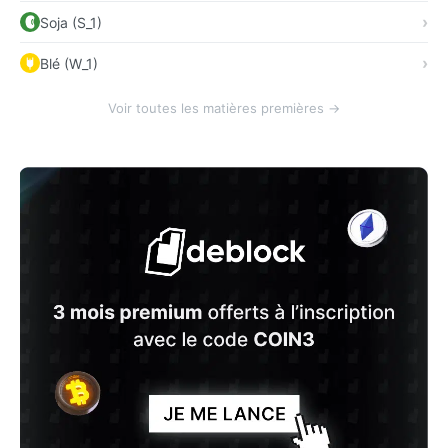
Soja (S_1)
Blé (W_1)
Voir toutes les matières premières →