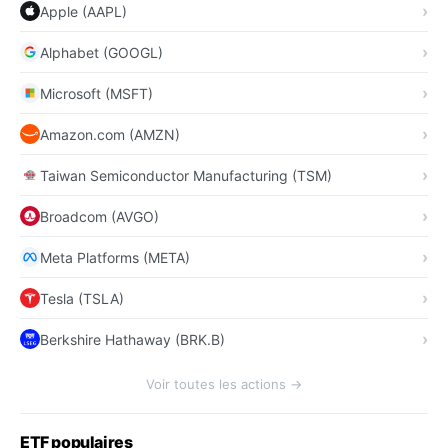
Apple (AAPL)
Alphabet (GOOGL)
Microsoft (MSFT)
Amazon.com (AMZN)
Taiwan Semiconductor Manufacturing (TSM)
Broadcom (AVGO)
Meta Platforms (META)
Tesla (TSLA)
Berkshire Hathaway (BRK.B)
Voir toutes les actions →
ETF populaires