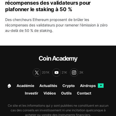
récompenses des validateurs pour
plafonner le staking à 50 %
Des chercheurs Ethereum proposent de brûler les
récompenses des validateurs pour ramener l'émission à zéro
au-delà de 50 % de staking.
Coin Academy
201K
21K
3K
🏠︎
Académie
Actualités
Crypto
Airdrops
✦
Investir
Vidéos
Outils
Contact
Ce site et les informations qui y sont publiées ne constituent en aucun
cas des conseils en investissement ni une incitation quelconque à
acheter ou vendre des instruments financiers.