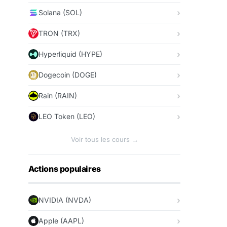
Solana (SOL)
TRON (TRX)
Hyperliquid (HYPE)
Dogecoin (DOGE)
Rain (RAIN)
LEO Token (LEO)
Voir tous les cours →
Actions populaires
NVIDIA (NVDA)
Apple (AAPL)