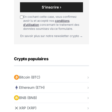
S'inscrire ›
En cochant cette case, vous confirmez
avoir lu et accepté nos
conditions
d'utilisation
concernant le traitement des
données soumises via ce formulaire.
En savoir plus sur notre newsletter crypto →
Crypto populaires
Bitcoin (BTC)
Ethereum (ETH)
BNB (BNB)
XRP (XRP)