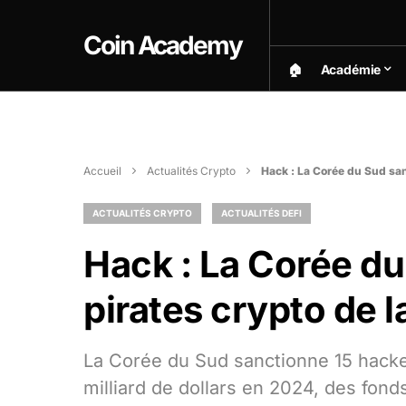
Coin Academy
🏠︎
Académie
Accueil
Actualités Crypto
Hack : La Corée du Sud san
ACTUALITÉS CRYPTO
ACTUALITÉS DEFI
Hack : La Corée du
pirates crypto de 
La Corée du Sud sanctionne 15 hacke
milliard de dollars en 2024, des fon