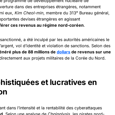
 le programme de développement nucléaire de
erture dans des entreprises étrangères, notamment
rmi eux,
Kim Cheol-min
, membre du 313ᵉ Bureau général,
mportantes devises étrangères en agissant
férer ces revenus au régime nord-coréen
.
 sanctionné, a été inculpé par les autorités américaines le
argent, vol d’identité et violation de sanctions. Selon des
énéré plus de 88 millions de
dollars
de revenus sur une
 directement aux projets militaires de la Corée du Nord.
histiquées et lucratives en
on
t dans l’intensité et la rentabilité des cyberattaques
rd
. Selon une analyse de
Chainalysis
, les pirates nord-