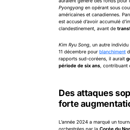
auraient généré des fonds pour
Pyongyang
en opérant sous couv
américaines et canadiennes. Pa
est accusé d’avoir accumulé d’i
clandestinement, avant de
trans
Kim Ryu Song
, un autre individu
11 décembre pour
blanchiment
d’
rapports sud-coréens, il aurait
g
période de six ans
, contribuant
Des attaques sop
forte augmentati
L’année 2024 a marqué un tournan
orchestrées par la
Corée du No