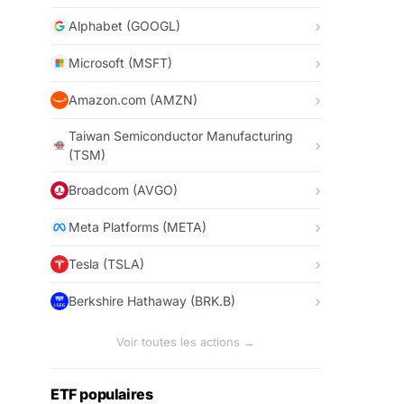
Alphabet (GOOGL)
Microsoft (MSFT)
Amazon.com (AMZN)
Taiwan Semiconductor Manufacturing
(TSM)
Broadcom (AVGO)
Meta Platforms (META)
Tesla (TSLA)
Berkshire Hathaway (BRK.B)
Voir toutes les actions →
ETF populaires