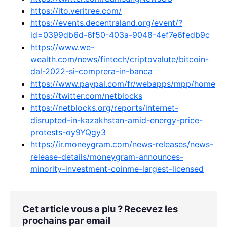
https://ito.veritree.com/
https://events.decentraland.org/event/?
id=0399db6d-6f50-403a-9048-4ef7e6fedb9c
https://www.we-
wealth.com/news/fintech/criptovalute/bitcoin-
dal-2022-si-comprera-in-banca
https://www.paypal.com/fr/webapps/mpp/home
https://twitter.com/netblocks
https://netblocks.org/reports/internet-
disrupted-in-kazakhstan-amid-energy-price-
protests-oy9YQgy3
https://ir.moneygram.com/news-releases/news-
release-details/moneygram-announces-
minority-investment-coinme-largest-licensed
Cet article vous a plu ? Recevez les
prochains par email