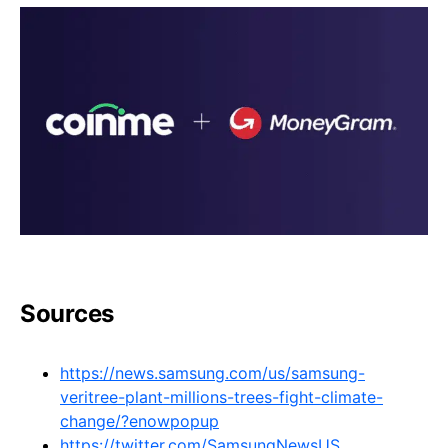
Sources
https://news.samsung.com/us/samsung-
veritree-plant-millions-trees-fight-climate-
change/?enowpopup
https://twitter.com/SamsungNewsUS