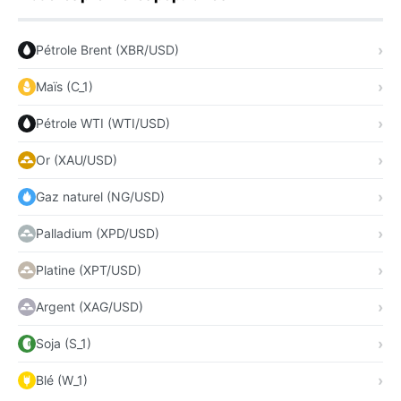
Pétrole Brent (XBR/USD)
Maïs (C_1)
Pétrole WTI (WTI/USD)
Or (XAU/USD)
Gaz naturel (NG/USD)
Palladium (XPD/USD)
Platine (XPT/USD)
Argent (XAG/USD)
Soja (S_1)
Blé (W_1)