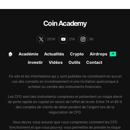
Coin Academy
201K
21K
3K
🏠︎
Académie
Actualités
Crypto
Airdrops
✦
Investir
Vidéos
Outils
Contact
Ce site et les informations qui y sont publiées ne constituent en aucun
cas des conseils en investissement ni une incitation quelconque à
acheter ou vendre des instruments financiers.
Les CFD sont des instruments complexes et présentent un risque élevé
de perte rapide en capital en raison de l'effet de levier. Entre 74 et 89 %
des comptes de clients de détail perdent de l'argent lors de la
négociation de CFD.
Vous devez vous assurer que vous comprenez comment les CFD
fonctionnent et que vous pouvez vous permettre de prendre le risque