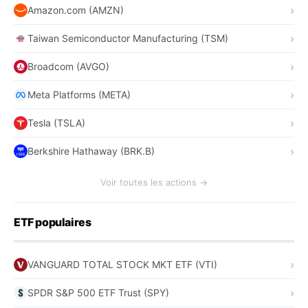
Amazon.com (AMZN)
Taiwan Semiconductor Manufacturing (TSM)
Broadcom (AVGO)
Meta Platforms (META)
Tesla (TSLA)
Berkshire Hathaway (BRK.B)
Voir toutes les actions →
ETF populaires
VANGUARD TOTAL STOCK MKT ETF (VTI)
SPDR S&P 500 ETF Trust (SPY)