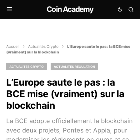
Coin Academy
Accueil
Actualités Crypto
L’Europe saute le pas : la BCE mise
(vraiment) sur la blockchain
ACTUALITÉS CRYPTO
ACTUALITÉS RÉGULATION
L’Europe saute le pas : la
BCE mise (vraiment) sur la
blockchain
La BCE adopte officiellement la blockchain
avec deux projets, Pontes et Appia, pour
moderniser les règlements en euros et se