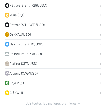
Pétrole Brent (XBR/USD)
Maïs (C_1)
Pétrole WTI (WTI/USD)
Or (XAU/USD)
Gaz naturel (NG/USD)
Palladium (XPD/USD)
Platine (XPT/USD)
Argent (XAG/USD)
Soja (S_1)
Blé (W_1)
Voir toutes les matières premières →