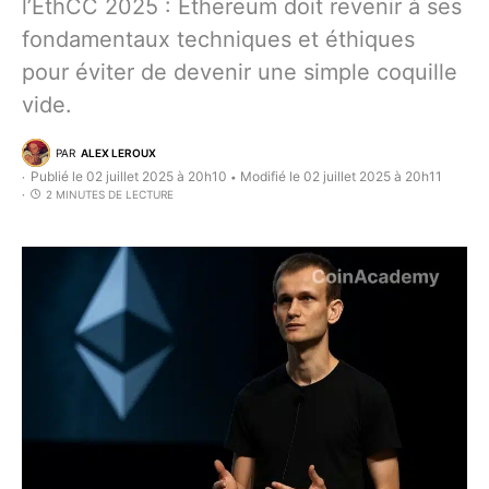
l’EthCC 2025 : Ethereum doit revenir à ses
fondamentaux techniques et éthiques
pour éviter de devenir une simple coquille
vide.
PAR
ALEX LEROUX
Publié le 02 juillet 2025 à 20h10
Modifié le 02 juillet 2025 à 20h11
•
2 MINUTES DE LECTURE