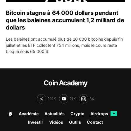
Bitcoin stagne à 64 000 dollars pendant
que les baleines accumulent 1,2 milliard de
dollars
Les baleines ont accumulé plus de 20 000 bitcoins depuis fin
juillet et les ETF collectent 754 millions, mais le cours reste
bloqué sous 65 000 $.
Coin Academy
201K
21K
3K
🏠︎
Académie
Actualités
Crypto
Airdrops
✦
Investir
Vidéos
Outils
Contact