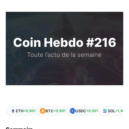
ETH
BTC
USDC
SOL
+0,60%
+0,90%
+0,00%
+1,40%