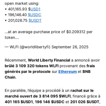
open market using:
• 401,165.93 $
USD1
• 196,146.40
$USDC
• 201,026.75
$USDT
…at an average purchase price of $0.209312 per
token.…
— WLFI (@worldlibertyfi)
September 26, 2025
Récemment,
World Liberty Financial
a annoncé avoir
brûlé 3 109 320 tokens WLFI
provenant des
frais
générés par le protocole
sur
Ethereum
et
BNB
Chain
.
En parallèle, l’équipe a procédé à un
rachat sur le
marché ouvert de 3 814 095 $WLFI
, financé grâce à
401 165 $USD1
,
196 146 $USDC
et
201 026 $USDT
,