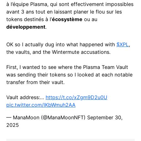
à l’équipe Plasma, qui sont effectivement impossibles
avant 3 ans tout en laissant planer le flou sur les
tokens destinés à l’
écosystème
ou au
développement
.
OK so I actually dug into what happened with
$XPL
,
the vaults, and the Wintermute accusations.
First, I wanted to see where the Plasma Team Vault
was sending their tokens so I looked at each notable
transfer from their vault.
Vault address:…
https://t.co/xZgm9D2u0U
pic.twitter.com/lKbWmuh2AA
— ManaMoon (@ManaMoonNFT)
September 30,
2025