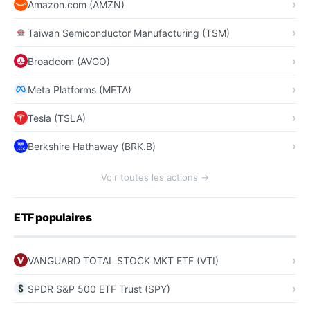
Amazon.com (AMZN)
Taiwan Semiconductor Manufacturing (TSM)
Broadcom (AVGO)
Meta Platforms (META)
Tesla (TSLA)
Berkshire Hathaway (BRK.B)
Voir toutes les actions →
ETF populaires
VANGUARD TOTAL STOCK MKT ETF (VTI)
SPDR S&P 500 ETF Trust (SPY)