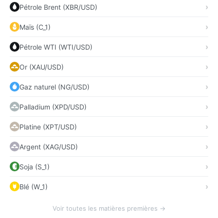
Pétrole Brent (XBR/USD)
Maïs (C_1)
Pétrole WTI (WTI/USD)
Or (XAU/USD)
Gaz naturel (NG/USD)
Palladium (XPD/USD)
Platine (XPT/USD)
Argent (XAG/USD)
Soja (S_1)
Blé (W_1)
Voir toutes les matières premières →