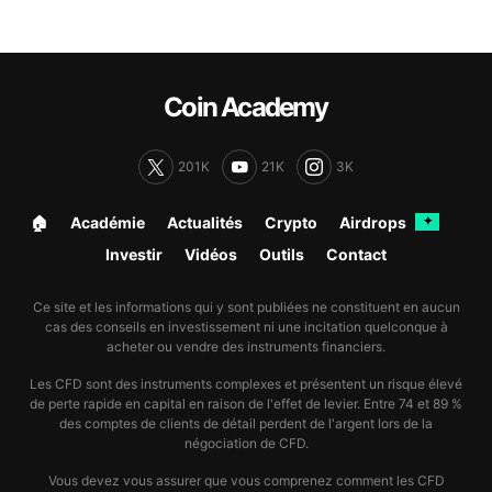
Coin Academy
201K
21K
3K
🏠︎
Académie
Actualités
Crypto
Airdrops
✦
Investir
Vidéos
Outils
Contact
Ce site et les informations qui y sont publiées ne constituent en aucun
cas des conseils en investissement ni une incitation quelconque à
acheter ou vendre des instruments financiers.
Les CFD sont des instruments complexes et présentent un risque élevé
de perte rapide en capital en raison de l'effet de levier. Entre 74 et 89 %
des comptes de clients de détail perdent de l'argent lors de la
négociation de CFD.
Vous devez vous assurer que vous comprenez comment les CFD