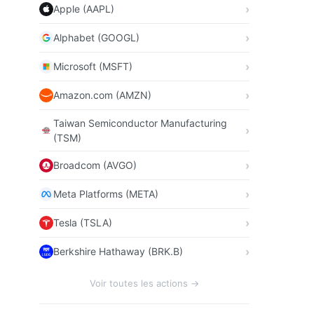
Apple (AAPL)
Alphabet (GOOGL)
Microsoft (MSFT)
Amazon.com (AMZN)
Taiwan Semiconductor Manufacturing
(TSM)
Broadcom (AVGO)
Meta Platforms (META)
Tesla (TSLA)
Berkshire Hathaway (BRK.B)
Voir toutes les actions →