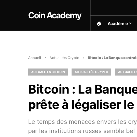
Coin Academy
🏠︎
Académie
Accueil
Actualités Crypto
Bitcoin : La Banque central
ACTUALITÉS BITCOIN
ACTUALITÉS CRYPTO
ACTUALITÉS
Bitcoin : La Banqu
prête à légaliser l
Le temps des menaces envers les cry
par les institutions russes semble be