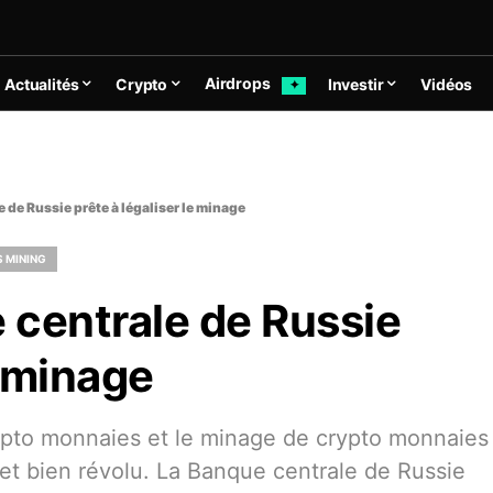
Airdrops
Actualités
Crypto
Investir
Vidéos
✦
e de Russie prête à légaliser le minage
 MINING
e centrale de Russie
e minage
pto monnaies et le minage de crypto monnaies
l et bien révolu. La Banque centrale de Russie