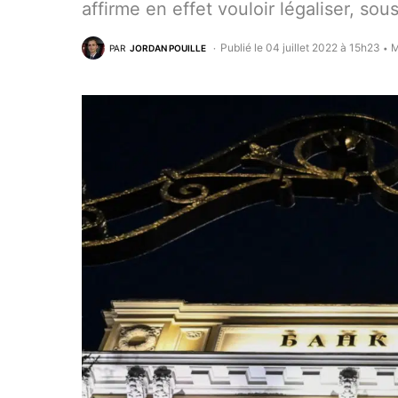
affirme en effet vouloir légaliser, sou
Publié le 04 juillet 2022 à 15h23
M
PAR
JORDAN POUILLE
•