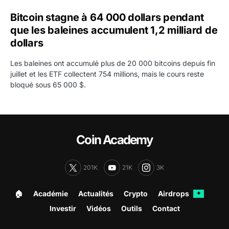
Bitcoin stagne à 64 000 dollars pendant
que les baleines accumulent 1,2 milliard de
dollars
Les baleines ont accumulé plus de 20 000 bitcoins depuis fin
juillet et les ETF collectent 754 millions, mais le cours reste
bloqué sous 65 000 $.
Coin Academy
201K
21K
3K
🏠︎
Académie
Actualités
Crypto
Airdrops
✦
Investir
Vidéos
Outils
Contact