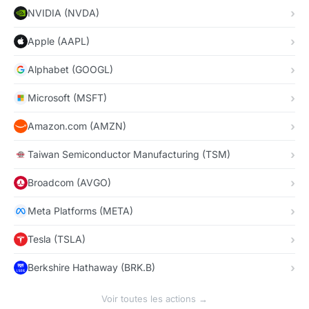
NVIDIA (NVDA)
Apple (AAPL)
Alphabet (GOOGL)
Microsoft (MSFT)
Amazon.com (AMZN)
Taiwan Semiconductor Manufacturing (TSM)
Broadcom (AVGO)
Meta Platforms (META)
Tesla (TSLA)
Berkshire Hathaway (BRK.B)
Voir toutes les actions →