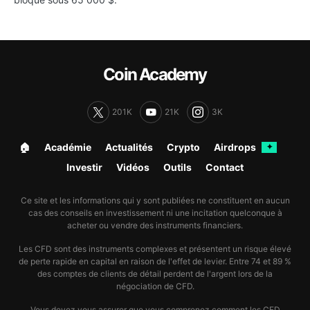
Coin Academy
201K
21K
3K
🏠︎
Académie
Actualités
Crypto
Airdrops
✦
Investir
Vidéos
Outils
Contact
Ce site et les informations qui y sont publiées ne constituent en aucun
cas des conseils en investissement ni une incitation quelconque à
acheter ou vendre des instruments financiers.
Les CFD sont des instruments complexes et présentent un risque élevé
de perte rapide en capital en raison de l'effet de levier. Entre 74 et 89 %
des comptes de clients de détail perdent de l'argent lors de la
négociation de CFD.
Vous devez vous assurer que vous comprenez comment les CFD