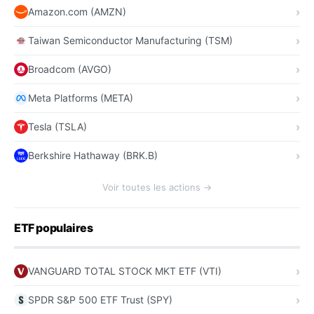
Amazon.com (AMZN)
Taiwan Semiconductor Manufacturing (TSM)
Broadcom (AVGO)
Meta Platforms (META)
Tesla (TSLA)
Berkshire Hathaway (BRK.B)
Voir toutes les actions →
ETF populaires
VANGUARD TOTAL STOCK MKT ETF (VTI)
SPDR S&P 500 ETF Trust (SPY)