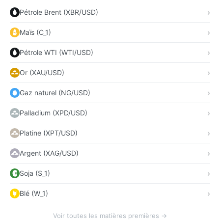
Pétrole Brent (XBR/USD)
Maïs (C_1)
Pétrole WTI (WTI/USD)
Or (XAU/USD)
Gaz naturel (NG/USD)
Palladium (XPD/USD)
Platine (XPT/USD)
Argent (XAG/USD)
Soja (S_1)
Blé (W_1)
Voir toutes les matières premières →