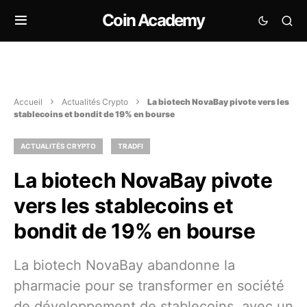
Coin Academy
Accueil
Actualités Crypto
La biotech NovaBay pivote vers les
stablecoins et bondit de 19% en bourse
ACTUALITÉS CRYPTO
TRADFI
La biotech NovaBay pivote
vers les stablecoins et
bondit de 19% en bourse
La biotech NovaBay abandonne la
pharmacie pour se transformer en société
de développement de stablecoins, avec un