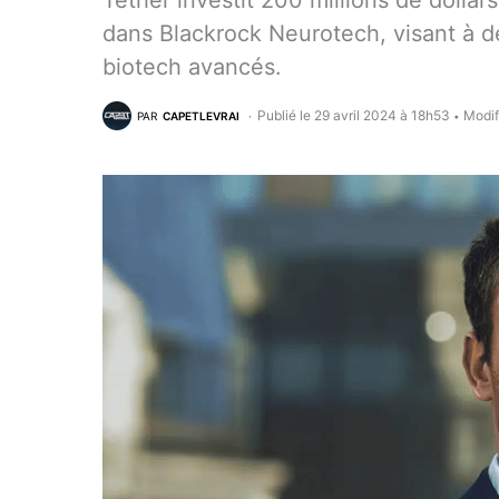
Tether investit 200 millions de dollar
dans Blackrock Neurotech, visant à d
biotech avancés.
Publié le 29 avril 2024 à 18h53
Modif
PAR
CAPETLEVRAI
•