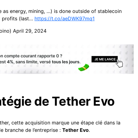
me as energy, mining, …) is done outside of stablecoin
 profits (last…
https://t.co/aeDWK97mq1
oino)
April 29, 2024
atégie de Tether Evo
ther, cette acquisition marque une étape clé dans la
le branche de l’entreprise :
Tether Evo
.