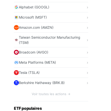
Alphabet (GOOGL)
Microsoft (MSFT)
Amazon.com (AMZN)
Taiwan Semiconductor Manufacturing
(TSM)
Broadcom (AVGO)
Meta Platforms (META)
Tesla (TSLA)
Berkshire Hathaway (BRK.B)
Voir toutes les actions →
ETF populaires