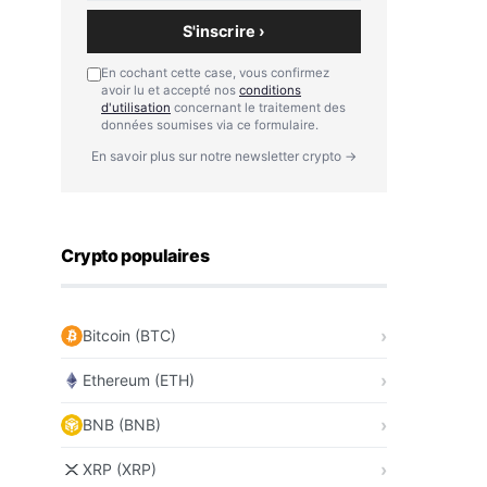
S'inscrire ›
En cochant cette case, vous confirmez
avoir lu et accepté nos
conditions
d'utilisation
concernant le traitement des
données soumises via ce formulaire.
En savoir plus sur notre newsletter crypto →
Crypto populaires
Bitcoin (BTC)
Ethereum (ETH)
BNB (BNB)
XRP (XRP)