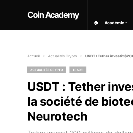
Coin Academy
🏠︎
Académie
Accueil
Actualités Crypto
USDT : Tether investit $20
ACTUALITÉS CRYPTO
TRADFI
USDT : Tether inve
la société de biot
Neurotech