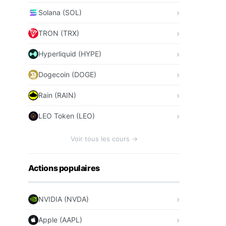
Solana (SOL)
TRON (TRX)
Hyperliquid (HYPE)
Dogecoin (DOGE)
Rain (RAIN)
LEO Token (LEO)
Voir tous les cours →
Actions populaires
NVIDIA (NVDA)
Apple (AAPL)