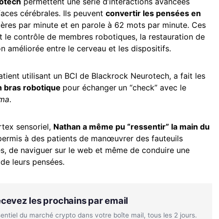
otech
permettent une série d’interactions avancées
faces cérébrales. Ils peuvent
convertir les pensées en
ères par minute et en parole à 62 mots par minute. Ces
t le contrôle de membres robotiques, la restauration de
 améliorée entre le cerveau et les dispositifs.
atient utilisant un BCI de Blackrock Neurotech, a fait les
n bras robotique
pour échanger
un “check” avec le
ama
.
tex sensoriel,
Nathan a même pu “ressentir” la main du
 permis à des patients de manœuvrer des fauteuils
s, de naviguer sur le web et même de conduire une
 de leurs pensées.
Recevez les prochains par email
tiel du marché crypto dans votre boîte mail, tous les 2 jours.