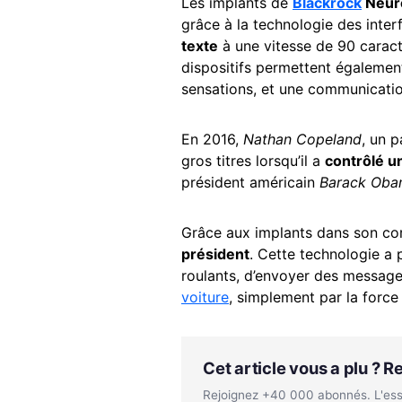
Les implants de
Blackrock
Neur
grâce à la technologie des inter
texte
à une vitesse de 90 caract
dispositifs permettent égalemen
sensations, et une communication
En 2016,
Nathan Copeland
, un p
gros titres lorsqu’il a
contrôlé u
président américain
Barack Ob
Grâce aux implants dans son cor
président
. Cette technologie a
roulants, d’envoyer des message
voiture
, simplement par la force
Cet article vous a plu ? 
Rejoignez +40 000 abonnés. L'essen