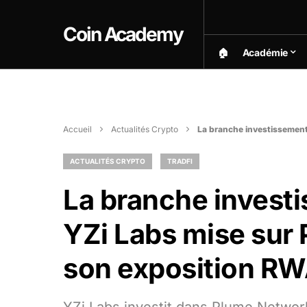
Coin Academy
🏠︎
Académie
Accueil
Actualités Crypto
La branche investissement
ACTUALITÉS CRYPTO
TRADFI
La branche invest
YZi Labs mise sur
son exposition R