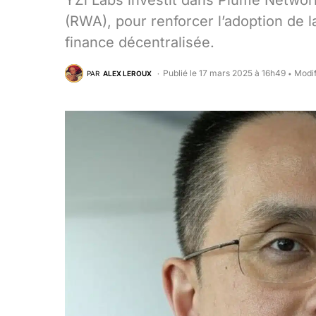
YZi Labs investit dans Plume Network
(RWA), pour renforcer l’adoption de l
finance décentralisée.
Publié le 17 mars 2025 à 16h49
Modif
PAR
ALEX LEROUX
•