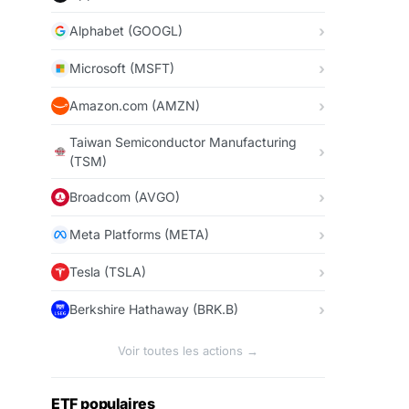
Alphabet (GOOGL)
Microsoft (MSFT)
Amazon.com (AMZN)
Taiwan Semiconductor Manufacturing
(TSM)
Broadcom (AVGO)
Meta Platforms (META)
Tesla (TSLA)
Berkshire Hathaway (BRK.B)
Voir toutes les actions →
ETF populaires