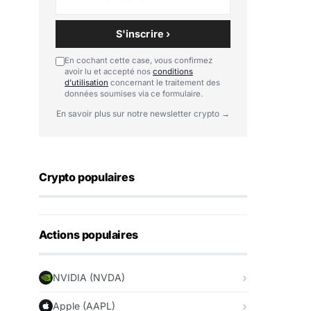
S'inscrire ›
En cochant cette case, vous confirmez
avoir lu et accepté nos
conditions
d'utilisation
concernant le traitement des
données soumises via ce formulaire.
En savoir plus sur notre newsletter crypto →
Crypto populaires
Actions populaires
NVIDIA (NVDA)
Apple (AAPL)