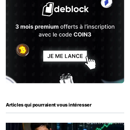
Articles qui pourraient vous intéresser
Emploi américain : 23 000 postes détruits en juillet, les 