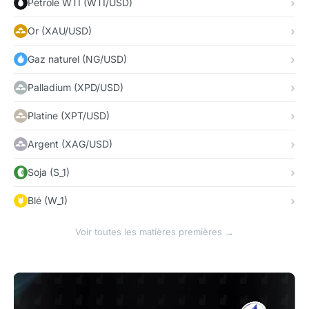
Pétrole WTI (WTI/USD)
Or (XAU/USD)
Gaz naturel (NG/USD)
Palladium (XPD/USD)
Platine (XPT/USD)
Argent (XAG/USD)
Soja (S_1)
Blé (W_1)
Voir toutes les matières premières →