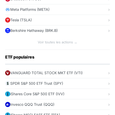
Meta Platforms (META)
Tesla (TSLA)
Berkshire Hathaway (BRK.B)
Voir toutes les actions →
ETF populaires
VANGUARD TOTAL STOCK MKT ETF (VTI)
SPDR S&P 500 ETF Trust (SPY)
iShares Core S&P 500 ETF (IVV)
Invesco QQQ Trust (QQQ)
iShares MSCI EAFE ETF (EFA)