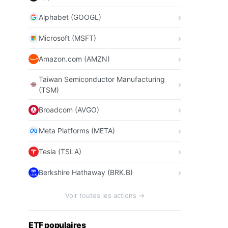
Alphabet (GOOGL)
Microsoft (MSFT)
Amazon.com (AMZN)
Taiwan Semiconductor Manufacturing
(TSM)
Broadcom (AVGO)
Meta Platforms (META)
Tesla (TSLA)
Berkshire Hathaway (BRK.B)
Voir toutes les actions →
ETF populaires