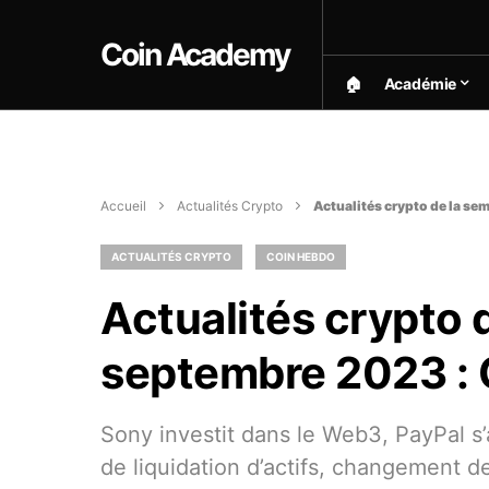
Coin Academy
🏠︎
Académie
Accueil
Actualités Crypto
Actualités crypto de la se
ACTUALITÉS CRYPTO
COIN HEBDO
Actualités crypto 
septembre 2023 : 
Sony investit dans le Web3, PayPal s
de liquidation d’actifs, changement d