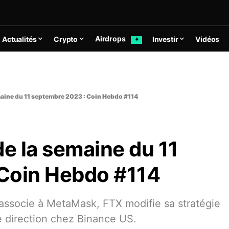
Airdrops
Actualités
Crypto
Investir
Vidéos
✦
maine du 11 septembre 2023 : Coin Hebdo #114
de la semaine du 11
Coin Hebdo #114
’associe à MetaMask, FTX modifie sa stratégie
e direction chez Binance US.