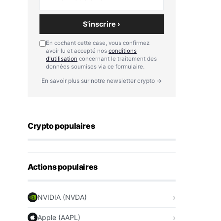
S'inscrire ›
En cochant cette case, vous confirmez
avoir lu et accepté nos
conditions
d'utilisation
concernant le traitement des
données soumises via ce formulaire.
En savoir plus sur notre newsletter crypto →
Crypto populaires
Actions populaires
NVIDIA (NVDA)
Apple (AAPL)