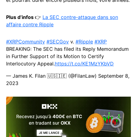
et pourrait durer encore plusieurs mois, voire années.
Plus d’infos
👉
La SEC contre-attaque dans son
affaire contre Ripple
#XRPCommunity
#SECGov
v.
#Ripple
#XRP
BREAKING: The SEC has filed its Reply Memorandum
in Further Support of its Motion to Certify
Interlocutory Appeal.
https://t.co/KE1MzYKbVD
— James K. Filan 🇺🇸🇮🇪 (@FilanLaw)
September 8,
2023