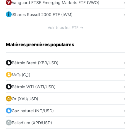
Vanguard FTSE Emerging Markets ETF (VWO)
iShares Russell 2000 ETF (IWM)
Voir tous les ETF →
Matières premières populaires
Pétrole Brent (XBR/USD)
Maïs (C_1)
Pétrole WTI (WTI/USD)
Or (XAU/USD)
Gaz naturel (NG/USD)
Palladium (XPD/USD)